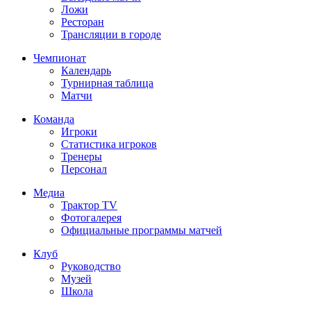
Ложи
Ресторан
Трансляции в городе
Чемпионат
Календарь
Турнирная таблица
Матчи
Команда
Игроки
Статистика игроков
Тренеры
Персонал
Медиа
Трактор TV
Фотогалерея
Официальные программы матчей
Клуб
Руководство
Музей
Школа