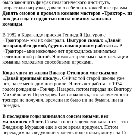
было закончить физфак педагогического института,
возрастали нагрузки, давали о себе знать хоккейные травмы.
Девять сезонов я провел в команде мастеров «Трактор», из
них два года с гордостью носил повязку капитана
команды.
В 1982 в Караганду приехал Геннадий Цыгуров с
«Трактором» мы их обыграли.
Цыгуров сказал: «Давай
возвращайся домой, будешь помощником работать».
В
«Тракторе» мне несколько лет приходилось заниматься
селекционной работой. Я помогал тренерам в комплектации
команды молодыми способными игроками.
Когда ушел из жизни Виктор Столяров мне сказали:
«Давай принимай школу».
Сейчас той старой школы уже
нет, на ее месте дом построили. Я пять лет работал с 1974
годом рождения - Гончар, Назаров, потом передал их Виктору
Михайловичу Перегудову. Так сложилось, что заслуженного
тренера не получил, времени не было ни на бумаги, ни на
поездки.
В последние годы занимался совсем юными, вел
мальчишек с 5 лет.
Сначала они с ящичками катаются – это
Владимир Мурашов еще в свое время придумал. Потом
переходим на следующий уровень подготовки, минут на 15