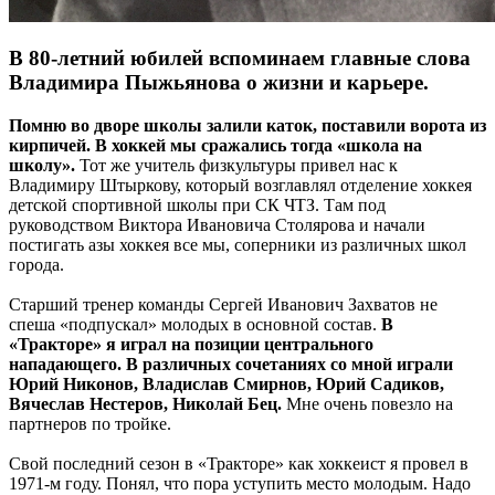
В 80-летний юбилей вспоминаем главные слова
Владимира Пыжьянова о жизни и карьере.
Помню во дворе школы залили каток, поставили ворота из
кирпичей. В хоккей мы сражались тогда «школа на
школу».
Тот же учитель физкультуры привел нас к
Владимиру Штыркову, который возглавлял отделение хоккея
детской спортивной школы при СК ЧТЗ. Там под
руководством Виктора Ивановича Столярова и начали
постигать азы хоккея все мы, соперники из различных школ
города.
Старший тренер команды Сергей Иванович Захватов не
спеша «подпускал» молодых в основной состав.
В
«Тракторе» я играл на позиции центрального
нападающего. В различных сочетаниях со мной играли
Юрий Никонов, Владислав Смирнов, Юрий Садиков,
Вячеслав Нестеров, Николай Бец.
Мне очень повезло на
партнеров по тройке.
Свой последний сезон в «Тракторе» как хоккеист я провел в
1971-м году. Понял, что пора уступить место молодым. Надо