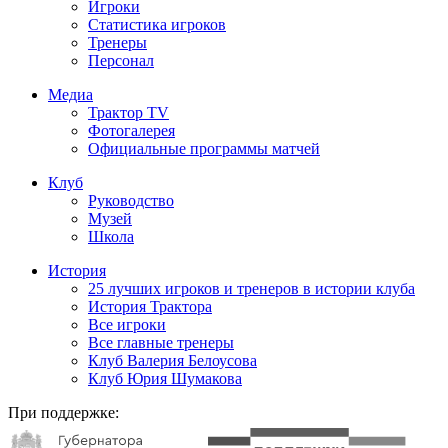
Игроки
Статистика игроков
Тренеры
Персонал
Медиа
Трактор TV
Фотогалерея
Официальные программы матчей
Клуб
Руководство
Музей
Школа
История
25 лучших игроков и тренеров в истории клуба
История Трактора
Все игроки
Все главные тренеры
Клуб Валерия Белоусова
Клуб Юрия Шумакова
При поддержке: