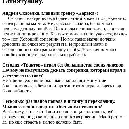
Гатиятулину.
Андрей Скабелка, главный тренер «Барыса»:
— Сегодня, наверное, был более летний хоккей по сравнению
со вчерашним матчем. Не держалась шайба, было много
невынужденных ошибок. Во втором периоде команды играли
недисциплинированно. Какие-то моменты получаются, какие-
то – нет. Хороший соперник. Но мы такие матчи должны
доводить до очкового результата. И прошлый матч, и
сегодняшний проиграны в одну шайбу. Достаточно много
ошибок в конце игры, здесь надо работать.
Сегодня «Трактор» играл без большинства своих лидеров.
Почему не получилось дожать соперника, который играл в
усечённом составе?
Не забили. Хороший был шанс, когда пятиминутное
большинство заработали, и против троих играли. Здесь надо
было забивать.
Несколько раз шайба попала в штангу и перекладину.
Можно сегодня говорить о большом невезении?
Везёт тому, кто везёт. Где-то не до конца вложились, зубы,
скажем так, не до конца показали в завершении. Мастерство –
да, но ещё страсть и напор должны быть.