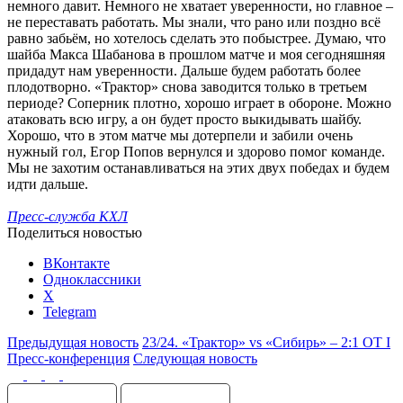
немного давит. Немного не хватает уверенности, но главное –
не переставать работать. Мы знали, что рано или поздно всё
равно забьём, но хотелось сделать это побыстрее. Думаю, что
шайба Макса Шабанова в прошлом матче и моя сегодняшняя
придадут нам уверенности. Дальше будем работать более
плодотворно. «Трактор» снова заводится только в третьем
периоде? Соперник плотно, хорошо играет в обороне. Можно
атаковать всю игру, а он будет просто выкидывать шайбу.
Хорошо, что в этом матче мы дотерпели и забили очень
нужный гол, Егор Попов вернулся и здорово помог команде.
Мы не захотим останавливаться на этих двух победах и будем
идти дальше.
Пресс-служба КХЛ
Поделиться новостью
ВКонтакте
Одноклассники
X
Telegram
Предыдущая новость
23/24. «Трактор» vs «Сибирь» – 2:1 ОТ I
Пресс-конференция
Следующая новость