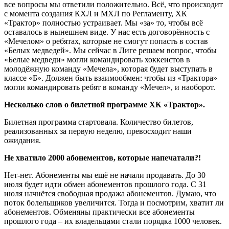
все вопросы мы ответили положительно. Всё, что происходит
с момента создания КХЛ и МХЛ по Регламенту, ХК
«Трактор» полностью устраивает. Мы «за» то, чтобы всё
оставалось в нынешнем виде. У нас есть договорённость с
«Мечелом» о ребятах, которые не смогут попасть в состав
«Белых медведей». Мы сейчас в Лиге решаем вопрос, чтобы
«Белые медведи» могли командировать хоккеистов в
молодёжную команду «Мечела», которая будет выступать в
классе «Б». Должен быть взаимообмен: чтобы из «Трактора»
могли командировать ребят в команду «Мечел», и наоборот.
Несколько слов о билетной программе ХК «Трактор».
Билетная программа стартовала. Количество билетов,
реализованных за первую неделю, превосходит наши
ожидания.
Не хватило 2000 абонементов, которые напечатали?!
Нет-нет. Абонементы мы ещё не начали продавать. До 30
июля будет идти обмен абонементов прошлого года. С 31
июля начнётся свободная продажа абонементов. Думаю, что
поток болельщиков увеличится. Тогда и посмотрим, хватит ли
абонементов. Обменяны практически все абонементы
прошлого года – их владельцами стали порядка 1000 человек.