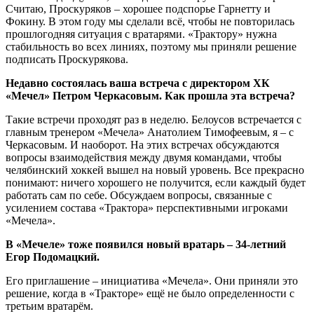
Считаю, Проскуряков – хорошее подспорье Гарнетту и
Фокину. В этом году мы сделали всё, чтобы не повторилась
прошлогодняя ситуация с вратарями. «Трактору» нужна
стабильность во всех линиях, поэтому мы приняли решение
подписать Проскурякова.
Недавно состоялась ваша встреча с директором ХК
«Мечел» Петром Черкасовым. Как прошла эта встреча?
Такие встречи проходят раз в неделю. Белоусов встречается с
главным тренером «Мечела» Анатолием Тимофеевым, я – с
Черкасовым. И наоборот. На этих встречах обсуждаются
вопросы взаимодействия между двумя командами, чтобы
челябинский хоккей вышел на новый уровень. Все прекрасно
понимают: ничего хорошего не получится, если каждый будет
работать сам по себе. Обсуждаем вопросы, связанные с
усилением состава «Трактора» перспективными игроками
«Мечела».
В «Мечеле» тоже появился новый вратарь – 34-летний
Егор Подомацкий.
Его приглашение – инициатива «Мечела». Они приняли это
решение, когда в «Тракторе» ещё не было определенности с
третьим вратарём.