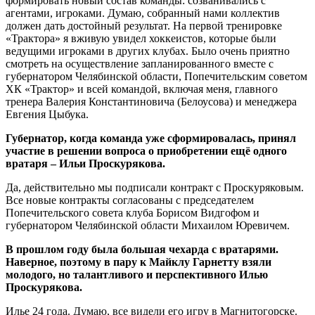
формировать новый состав команды: созванивались с
агентами, игроками. Думаю, собранный нами коллектив
должен дать достойный результат. На первой тренировке
«Трактора» я вживую увидел хоккеистов, которые были
ведущими игроками в других клубах. Было очень приятно
смотреть на осуществление запланированного вместе с
губернатором Челябинской области, Попечительским советом
ХК «Трактор» и всей командой, включая меня, главного
тренера Валерия Константиновича (Белоусова) и менеджера
Евгения Цыбука.
Губернатор, когда команда уже сформировалась, принял
участие в решении вопроса о приобретении ещё одного
вратаря – Ильи Проскурякова.
Да, действительно мы подписали контракт с Проскуряковым.
Все новые контракты согласованы с председателем
Попечительского совета клуба Борисом Видгофом и
губернатором Челябинской области Михаилом Юревичем.
В прошлом году была большая чехарда с вратарями.
Наверное, поэтому в пару к Майклу Гарнетту взяли
молодого, но талантливого и перспективного Илью
Проскурякова.
Илье 24 года. Думаю, все видели его игру в Магнитогорске.