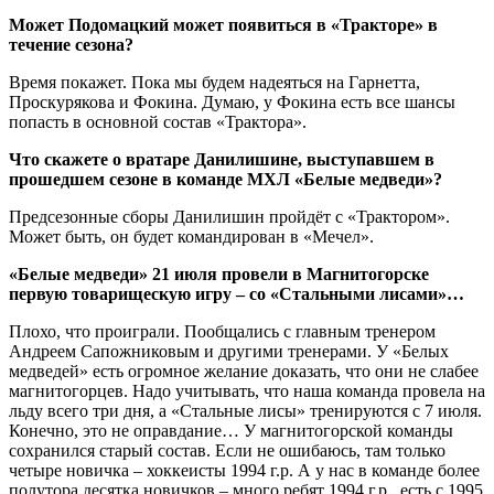
Может Подомацкий может появиться в «Тракторе» в
течение сезона?
Время покажет. Пока мы будем надеяться на Гарнетта,
Проскурякова и Фокина. Думаю, у Фокина есть все шансы
попасть в основной состав «Трактора».
Что скажете о вратаре Данилишине, выступавшем в
прошедшем сезоне в команде МХЛ «Белые медведи»?
Предсезонные сборы Данилишин пройдёт с «Трактором».
Может быть, он будет командирован в «Мечел».
«Белые медведи» 21 июля провели в Магнитогорске
первую товарищескую игру – со «Стальными лисами»…
Плохо, что проиграли. Пообщались с главным тренером
Андреем Сапожниковым и другими тренерами. У «Белых
медведей» есть огромное желание доказать, что они не слабее
магнитогорцев. Надо учитывать, что наша команда провела на
льду всего три дня, а «Стальные лисы» тренируются с 7 июля.
Конечно, это не оправдание… У магнитогорской команды
сохранился старый состав. Если не ошибаюсь, там только
четыре новичка – хоккеисты 1994 г.р. А у нас в команде более
полутора десятка новичков – много ребят 1994 г.р., есть с 1995