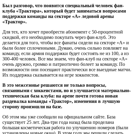
Был разговор, что появится специальный человек фан-
клуба «Трактора», который будет заниматься вопросами
поддержки команды на секторе «А» ледовой арены
«Трактор».
Для тех, кто хочет приобрести абонемент с 50-процентной
скидкой, его необходимо покупать через фан-клуб. Это
делается для того, чтобы все фанаты сидели на секторе «А» и
были более сплоченными. Думаю, очень сильно повлияет на
команду, если армия поддержки будет состоять не из 100, а из
300-400 человек. Все мы знаем, что фан-клуб на секторе «А»
очень дружно, громко и патриотично болеет за команду. По
возможности они посещают практически все выездные матчи.
Их поддержка сказывается на игре хоккеистов.
В это межсезонье решаются не только вопросы,
связанными с хоккеистами, но и улучшается материально-
техническая база клуба: на арене почти готова новая
раздевалка команды «Трактор», изменения в лучшую
сторону произошли на базе.
Об этом мы уже сообщали на официальном сайте. База
существует 25 лет. Два-три года назад была проделана
большая косметическая работа по улучшению номеров (были
установлены новые окна). В этом году мы решили сделать