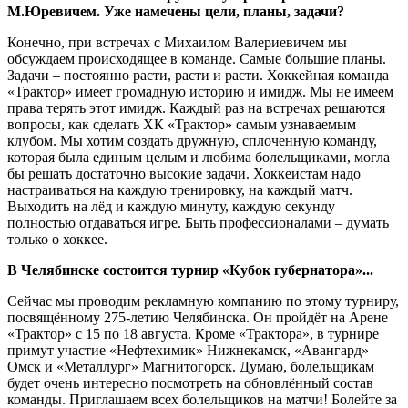
М.Юревичем. Уже намечены цели, планы, задачи?
Конечно, при встречах с Михаилом Валериевичем мы
обсуждаем происходящее в команде. Самые большие планы.
Задачи – постоянно расти, расти и расти. Хоккейная команда
«Трактор» имеет громадную историю и имидж. Мы не имеем
права терять этот имидж. Каждый раз на встречах решаются
вопросы, как сделать ХК «Трактор» самым узнаваемым
клубом. Мы хотим создать дружную, сплоченную команду,
которая была единым целым и любима болельщиками, могла
бы решать достаточно высокие задачи. Хоккеистам надо
настраиваться на каждую тренировку, на каждый матч.
Выходить на лёд и каждую минуту, каждую секунду
полностью отдаваться игре. Быть профессионалами – думать
только о хоккее.
В Челябинске состоится турнир «Кубок губернатора»...
Сейчас мы проводим рекламную компанию по этому турниру,
посвящённому 275-летию Челябинска. Он пройдёт на Арене
«Трактор» с 15 по 18 августа. Кроме «Трактора», в турнире
примут участие «Нефтехимик» Нижнекамск, «Авангард»
Омск и «Металлург» Магнитогорск. Думаю, болельщикам
будет очень интересно посмотреть на обновлённый состав
команды. Приглашаем всех болельщиков на матчи! Болейте за