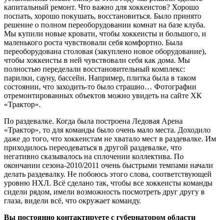
капитальный ремонт. Что важно для хоккеистов? Хорошо
поспать, хорошо покушать, восстановиться. Было принято
решение о полном переоборудовании комнат на базе клуба.
Мы купили новые кровати, чтобы хоккеисты и большого, и
маленького роста чувствовали себя комфортно. Была
переоборудована столовая (закуплено новое оборудование),
чтобы хоккеисты в ней чувствовали себя как дома. Мы
полностью переделали восстановительный комплекс:
парилки, сауну, бассейн. Например, плитка была в таком
состоянии, что заходить-то было страшно… Фотографии
отремонтированных объектов можно увидеть на сайте ХК
«Трактор».
По раздевалке. Когда была построена Ледовая Арена
«Трактор», то для команды было очень мало места. Доходило
даже до того, что хоккеистам не хватало мест в раздевалке. Им
приходилось переодеваться в другой раздевалке, что
негативно сказывалось на сплочении коллектива. По
окончании сезона-2010/2011 очень быстрыми темпами начали
делать раздевалку. Не побоюсь этого слова, соответствующей
уровню НХЛ. Всё сделано так, чтобы все хоккеисты команды
сидели рядом, имели возможность посмотреть друг другу в
глаза, видели всё, что окружает команду.
Вы постоянно контактируете с губернатором области