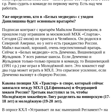
г.р. Рано судить о команде по первому матчу. Есть над чем
работать.
Уже определено, кто в «Белых медведях» с уходом
Данилишина будет основным вратарём?
Подписан контракт с вратарём Майклом Вишневецким, в
прошлом году игравшим за московский МХК «Спартак».
Сегодня (22 июля) он приехал в Челябинск. Он родился в
Северной Америке, но у него есть гражданство России.
Майкл высокий, хороший, очень перспективный вратарь.
Сейчас в «Белых медведях» есть Демченко, Вишневецкий и
Жульдиков. У всех равные шансы. Если Демченко и
Жульдиков только-только пришли в команду, то Вишневецкий
(1991 г.р.) уже играл в Молодёжной лиге. Это хоккеист ещё
два года может играть в МХЛ. Это серьезное усиление, если
Демченко вызовут в сборную России.
Какова позиция ХК «Трактор» в споре, который сейчас
завязался между МХЛ (Д.Ефимовым) и Федерацией
хоккея России? Третьяк выступил за то, чтобы
Молодёжную хоккейную Лигу разделить на юниорскую (17-
18 лет) и молодёжную (19-20 лет).
В опросе КХЛ «Устраивает ли вас нынешний Регламент?» на