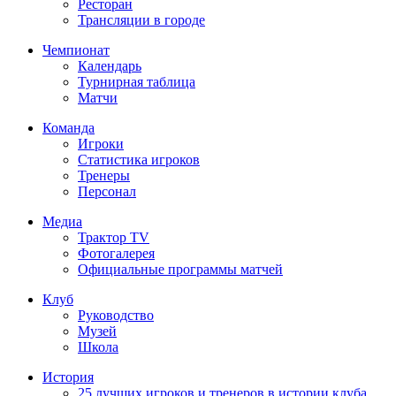
Ресторан
Трансляции в городе
Чемпионат
Календарь
Турнирная таблица
Матчи
Команда
Игроки
Статистика игроков
Тренеры
Персонал
Медиа
Трактор TV
Фотогалерея
Официальные программы матчей
Клуб
Руководство
Музей
Школа
История
25 лучших игроков и тренеров в истории клуба