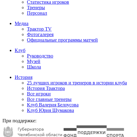
Статистика игроков
Тренеры
Персонал
Медиа
Трактор TV
Фотогалерея
Официальные программы матчей
Клуб
Руководство
Музей
Школа
История
25 лучших игроков и тренеров в истории клуба
История Трактора
Все игроки
Все главные тренеры
Клуб Валерия Белоусова
Клуб Юрия Шумакова
При поддержке: