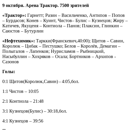
9 октября. Арена Трактор. 7500 зрителей
«Трактор»:
Гарнетт; Разин – Васильченко, Антипов – Попов
– Бурдасов; Конев – Куинт, Чистов– Булис – Кузнецов; Жиру –
Катичев, Якуценя – Контиола – Панов; Плаксин, Глинкин –
Саюстов – Бутурлин
«Нефтехимик»:
Таркки(Франскевич,40:00); Щитов – Савин,
Королюк – Цибак – Пестушко; Белов – Королёв, Демагин –
Полыгалов – Лапенков; Нурисламов – Рыбницкий,
Насыбуллин – Хохряков – Осала; Бортников – Архипов -
Сазонов
Голы:
0:1 Щитов(Королюк,Савин) - 4:05,бол.
1:1 Чистов – 10:05
2:1 Контиола – 21:48
3:1 Кузнецов(Булис) – 30:18,бол.
4:1 Кузнецов – 39:56