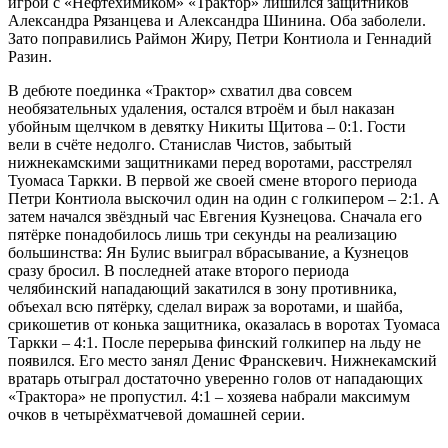
игрой с «Нефтехимиком» «Трактор» лишился защитников
Александра Рязанцева и Александра Шинина. Оба заболели.
Зато поправились Раймон Жиру, Петри Контиола и Геннадий
Разин.
В дебюте поединка «Трактор» схватил два совсем
необязательных удаления, остался втроём и был наказан
убойным щелчком в девятку Никиты Щитова – 0:1. Гости
вели в счёте недолго. Станислав Чистов, забытый
нижнекамскими защитниками перед воротами, расстрелял
Туомаса Таркки. В первой же своей смене второго периода
Петри Контиола выскочил один на один с голкипером – 2:1. А
затем начался звёздный час Евгения Кузнецова. Сначала его
пятёрке понадобилось лишь три секунды на реализацию
большинства: Ян Булис выиграл вбрасывание, а Кузнецов
сразу бросил. В последней атаке второго периода
челябинский нападающий закатился в зону противника,
объехал всю пятёрку, сделал вираж за воротами, и шайба,
срикошетив от конька защитника, оказалась в воротах Туомаса
Таркки – 4:1. После перерыва финский голкипер на льду не
появился. Его место занял Денис Франскевич. Нижнекамский
вратарь отыграл достаточно уверенно голов от нападающих
«Трактора» не пропустил. 4:1 – хозяева набрали максимум
очков в четырёхматчевой домашней серии.