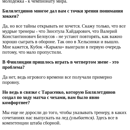
молодежка - к чемпионату мира.
Билялетдинов многое дал вам с точки зрения понимания
хоккея?
Да, но все тайны открывать не хочется. Скажу только, что все
мудрые тренеры - что Зинэтула Хайдарович, что Валерий
Константинович Белоусов - не устают повторять, как важно
хорошо сыграть в обороне. Так оно в Хельсинки и вышло.
Мне кажется, Кубок «Карьяла» выиграли в первую очередь
потому, что мало пропустили.
В Финляндии пришлось играть в четвертом звене - это
проблема?
Да нет, ведь игрового времени все получали примерно
поровну.
Но ведь в связке с Тарасенко, которую Билялетдинов
создал по ходу матча с чехами, вам было явно
комфортнее?
Мы еще не доросли до того, чтобы указывать тренеру, в каких
сочетаниях нас выпускать на лед
(улыбается)
. Здесь все в
компетенции штаба сборной.