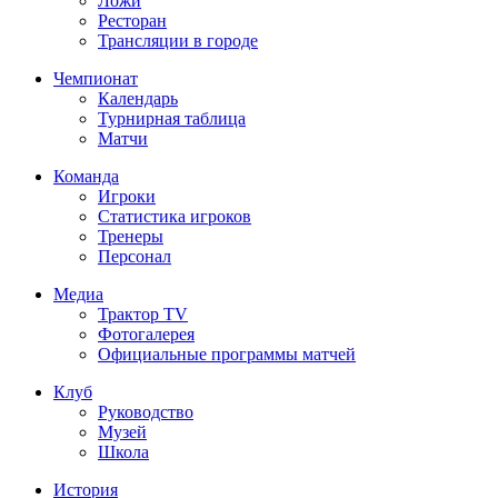
Ложи
Ресторан
Трансляции в городе
Чемпионат
Календарь
Турнирная таблица
Матчи
Команда
Игроки
Статистика игроков
Тренеры
Персонал
Медиа
Трактор TV
Фотогалерея
Официальные программы матчей
Клуб
Руководство
Музей
Школа
История