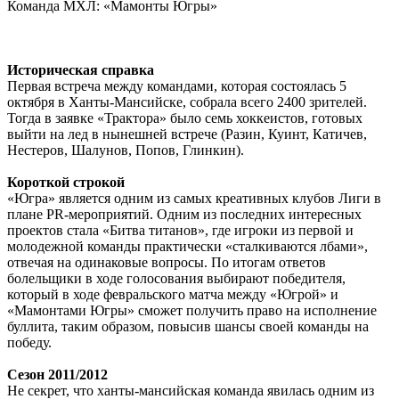
Команда МХЛ: «Мамонты Югры»
Историческая справка
Первая встреча между командами, которая состоялась 5
октября в Ханты-Мансийске, собрала всего 2400 зрителей.
Тогда в заявке «Трактора» было семь хоккеистов, готовых
выйти на лед в нынешней встрече (Разин, Куинт, Катичев,
Нестеров, Шалунов, Попов, Глинкин).
Короткой строкой
«Югра» является одним из самых
креативных клубов Лиги в
плане PR-мероприятий. Одним из последних интересных
проектов стала «Битва титанов», где игроки из первой и
молодежной команды практически «сталкиваются лбами»,
отвечая на одинаковые вопросы. По итогам ответов
болельщики в ходе голосования выбирают победителя,
который в ходе февральского матча между «Югрой» и
«Мамонтами Югры» сможет получить право на исполнение
буллита, таким образом, повысив шансы своей команды на
победу.
Сезон 2011/2012
Не секрет, что ханты-мансийская команда явилась одним из