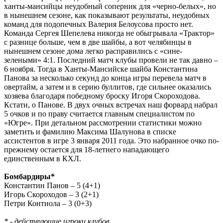
ханты-мансийцы неудобный соперник для «черно-белых», но
в нынешнем сезоне, как показывают результаты, неудобных
команд для подопечных Валерия Белоусова просто нет.
Команда Сергея Шепелева никогда не обыгрывала «Трактор»
с разнице больше, чем в две шайбы, а вот челябинцы в
нынешнем сезоне дома легко расправились с «сине-
зелеными» 4:1. Последний матч клубы провели не так давно –
6 ноября. Тогда в Ханты-Мансийске шайба Константина
Панова за несколько секунд до конца игры перевела матч в
овертайм, а затем и в серию буллитов, где сильнее оказались
хозяева благодаря победному броску Игоря Скороходова.
Кстати, о Панове. В двух очных встречах наш форвард набрал
5 очков и по праву считается главным специалистом по
«Югре». При детальном рассмотрении статистики можно
заметить и фамилию Максима Шалунова в списке
ассистентов в игре 3 января 2011 года. Это набранное очко по-
прежнему остается для 18-летнего нападающего
единственным в КХЛ.
Бомбардиры*
Константин Панов – 5 (4+1)
Игорь Скороходов – 3 (2+1)
Петри Контиола – 3 (0+3)
* - действующие игроки клубов