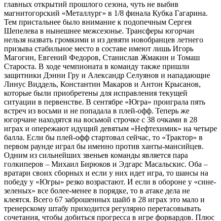
главных открытий прошлого сезона, чуть не выбив
магнитогорский «Металлург» в 1/8 финала Кубка Гагарина.
Тем пристальнее было внимание к подопечным Сергея
Шепелева в нынешнее межсезонье. Трансферы югорчан
нельзя назвать громкими и из девяти новобранцев летнего
призыва стабильное место в составе имеют лишь Игорь
Магогин, Евгений Федоров, Станислав Жмакин и Томаш
Староста. В ходе чемпионата в команду также пришли
защитники Дэнни Гру и Александр Селуянов и нападающие
Линус Виддель, Константин Макаров и Антон Крысанов,
которые были приобретены для исправления текущей
ситуации в первенстве. В сентябре «Югра» проиграла пять
встреч из восьми и не попадала в плей-офф. Теперь же
югорчане находятся на восьмой строчке с 38 очками в 28
играх и опережают идущий девятым «Нефтехимик» на четыре
балла. Если бы плей-офф стартовал сейчас, то «Трактор» в
первом раунде играл бы именно против ханты-мансийцев.
Одним из сильнейших звеньев команды является пара
голкиперов – Михаил Бирюков и Эдгарс Масальскис. Оба –
вратари своих сборных и если у них идет игра, то шансы на
победу у «Югры» резко возрастают. И если в обороне у «сине-
зеленых» все более-менее в порядке, то в атаке дела не
клеятся. Всего 67 заброшенных шайб в 28 играх это мало и
тренерскому штабу приходится регулярно перетасовывать
сочетания, чтобы добиться прогресса в игре форвардов. Плюс