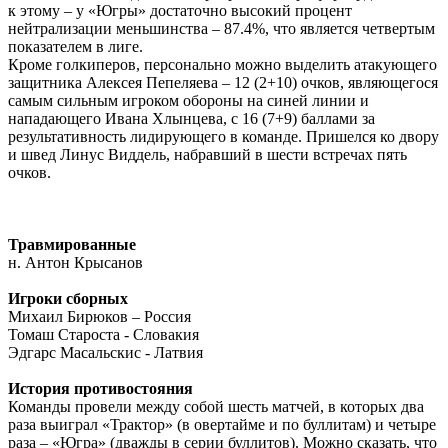
к этому – у «Югры» достаточно высокий процент
нейтрализации меньшинства – 87.4%, что является четвертым
показателем в лиге.
Кроме голкиперов, персонально можно выделить
атакующего
защитника Алексея Пепеляева – 12 (2+10) очков, являющегося
самым сильным игроком обороны на синей линии и
нападающего Ивана Хлынцева, с 16 (7+9) баллами за
результативность лидирующего в команде. Пришелся ко двору
и швед Линус Виддель, набравший в шести встречах пять
очков.
Травмированные
н. Антон Крысанов
Игроки сборных
Михаил Бирюков – Россия
Томаш Староста - Словакия
Эдгарс Масальскис - Латвия
История противостояния
Команды провели между собой шесть матчей, в которых два
раза выиграл «Трактор» (в овертайме и по буллитам) и четыре
раза – «Югра» (дважды в серии буллитов). Можно сказать, что