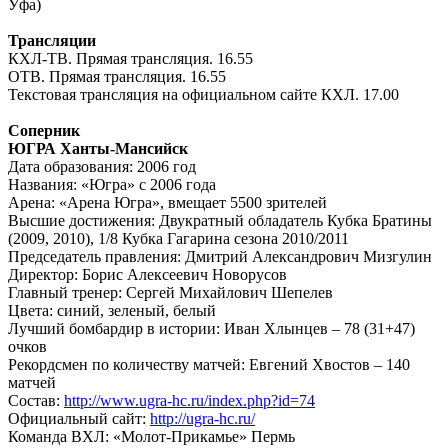
Уфа)
Трансляции
КХЛ-ТВ. Прямая трансляция. 16.55
ОТВ. Прямая трансляция. 16.55
Текстовая трансляция на официальном сайте КХЛ. 17.00
Соперник
ЮГРА Ханты-Мансийск
Дата образования: 2006 год
Названия: «Югра» с 2006 года
Арена: «Арена Югра», вмещает 5500 зрителей
Высшие достижения: Двукратный обладатель Кубка Братины
(2009, 2010), 1/8 Кубка Гагарина сезона 2010/2011
Председатель правления: Дмитрий Александрович Мизгулин
Директор: Борис Алексеевич Новорусов
Главный тренер: Сергей Михайлович Шепелев
Цвета: синий, зеленый, белый
Лучший бомбардир в истории: Иван Хлынцев – 78 (31+47)
очков
Рекордсмен по количеству матчей: Евгений Хвостов – 140
матчей
Состав:
http://www.ugra-hc.ru/index.php?id=74
Официальный сайт:
http://ugra-hc.ru/
Команда ВХЛ: «Молот-Прикамье» Пермь