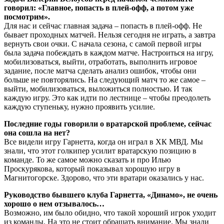
говорил: «Главное, попасть в плей-офф, а потом уже
посмотрим».
Для нас и сейчас главная задача – попасть в плей-офф. Не
бывает проходных матчей. Нельзя сегодня не играть, а завтра
вернуть свои очки. С начала сезона, с самой первой игры
была задача побеждать в каждом матче. Настроиться на игру,
мобилизоваться, выйти, отработать, выполнить игровое
задание, после матча сделать анализ ошибок, чтобы они
больше не повторялись. На следующий матч то же самое –
выйти, мобилизоваться, выложиться полностью. И так
каждую игру. Это как идти по лестнице – чтобы преодолеть
каждую ступеньку, нужно проявить усилие.
Последние годы говорили о вратарской проблеме, сейчас
она сошла на нет?
Все видели игру Гарнетта, когда он играл в ХК МВД. Мы
знали, что этот голкипер усилит вратарскую позицию в
команде. То же самое можно сказать и про Илью
Проскурякова, который показывал хорошую игру в
Магнитогорске. Здорово, что эти вратари оказались у нас.
Руководство бывшего клуба Гарнетта, «Динамо», не очень
хорошо о нем отзывалось…
Возможно, им было обидно, что такой хороший игрок уходит
из команды. На это не стоит обращать внимание. Мы знали