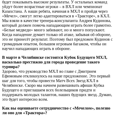
будет показывать высокие результаты. У остальных команд
уйдут более возрастные игроки – в ВХЛ или чемпионат
Казахстана. А наши ребята, начиная в МХЛ и пройдя через
«Мечел», смогут легко адаптироваться в «Тракторе», в КХЛ.
Мы взяли в качестве тренера-консультанта Андрея Кудинова,
который должен помочь нападающим играть более грамотно.
«Белые медведи» много забивают, но и много попускают.
Когда нападение думает только об атаке, забывая об обороне,
это не принесёт результат. Поэтому был предложен Кудинов с
громадным опытом, большим игровым багажом, чтобы он
научил нападающих играть в обороне.
В марте в Челябинске состоится Кубок Будущего МХЛ,
насколько престижно для города проведение такого
турнира?
Здорово, что руководство МХЛ во главе с Дмитрием
Ефимовым откликнулось на наше предложение. Это первый
шаг для того, чтобы провести Матч Всех Звезд КХЛ в
Челябинске. Скоро мы начнем развешивать афиши Кубка
Будущего и приглашаем всех болельщиков придти и
поддержать молодых талантов, наших будущих звезд. Думаю,
это будет интересно всем.
Как вы оцениваете сотрудничество с «Мечелом», полезно
ли оно для «Трактора»?