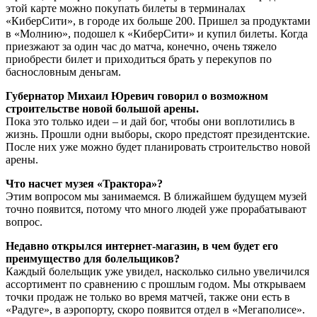
этой карте можно покупать билеты в терминалах
«КиберСити», в городе их больше 200. Пришел за продуктами
в «Молнию», подошел к «КиберСити» и купил билеты. Когда
приезжают за один час до матча, конечно, очень тяжело
приобрести билет и приходиться брать у перекупов по
баснословным деньгам.
Губернатор Михаил Юревич говорил о возможном
строительстве новой большой арены.
Пока это только идеи – и дай бог, чтобы они воплотились в
жизнь. Прошли одни выборы, скоро предстоят президентские.
После них уже можно будет планировать строительство новой
арены.
Что насчет музея «Трактора»?
Этим вопросом мы занимаемся. В ближайшем будущем музей
точно появится, потому что много людей уже прорабатывают
вопрос.
Недавно открылся интернет-магазин, в чем будет его
преимущество для болельщиков?
Каждый болельщик уже увидел, насколько сильно увеличился
ассортимент по сравнению с прошлым годом. Мы открываем
точки продаж не только во время матчей, также они есть в
«Радуге», в аэропорту, скоро появится отдел в «Мегаполисе».