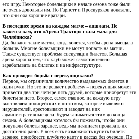
его игру. Некоторые болельщики в начале сезона тоже были
не очень довольны им. Но Гарнетт и Проскуряков доказали,
что они оба хорошие вратари.
В последнее время на каждом матче – аншлаги. Не
кажется вам, что «Арена Трактор» стала мала для
Челябинска?
Да, бывают такие матчи, когда хочется, чтобы арена вмещала
больше. Многие болельщики не могут попасть на матчи.
Также существует проблема спекуляции билетов. Большая
арена хороша тем, что клуб может самостоятельно
зарабатывать на билетах и на инфраструктуре.
Как проходит борьба с перекупщиками?
Первое, мы ограничили количество выдаваемых билетов в
одни руки. Но это не решает проблему – перекупщик может
привести два-три-четыре-пять друзей, которые приобретут эти
билеты за него. Второе, самое главное, на каждую игру
выставляем полицейских в штатском, которые выявляют
нарушителей, арестовывают и заводят на них
административные дела. Будем заниматься этим до конца
сезона. А болельщикам хотелось бы пожелать, чтобы они
покупали билеты заранее, ведь мы начинаем продавать их
достаточно рано. У всех есть возможность купить билеты
заранее, приобрести клубную карту в кассах без очереди. По