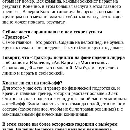
отбывает номер. Вся команда, каждый хоккеист играет на
результат. Конечно, в этом большая заслуга в этом главного
тренера – Валерия Константиновича Белоусова, он смог по
крупицам и по механизмам так собрать команду, что каждое
звено может показать результат.
Сейчас часто спрашивают: в чем секрет успеха
«Трактора»?
Самое главное – это работа. Сядешь на велосипед, не будешь
крутить педали – не поедешь. Так что будем крутить дальше.
Говорят, что «Трактор» поднялся на фоне падения лидера
– «Салавата Юлаева», «Ак Барса», «Магнитки»…
Сколько людей – сколько и мнений. Мы будем гнуть свою
линию и играть в свой хоккей.
Хватит ли сил на плей-офф?
Для этого у нас есть и тренер по физической подготовке, и
врачи, и главный тренер, который работает больше 20 лет.
Они знают, как подвести команду к главной части чемпионата
– плей-офф. Будем надеяться, что команда подойдет в полном
составе (самое главное, чтобы не было травмированных) и с
максимальными физическими кондициями.
В этом сезоне вы более осторожно подошли с выбором
задач. Валерий Белоусов перед началом чемпионата