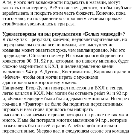
А те, у кого нет возможности подъехать в магазин, могут
заказать по интернету. Всё это делает для того, чтобы клуб мог
зарабатывать и покрыть этим часть бюджета. Конечно, пока
этого мало, но по сравнению с прошлым сезоном продажа
атрибутики увеличилась в три раза.
Удовлетворены ли вы результатами «Белых медведей»?
Я скажу так – результат, конечно, неудовлетворительный, но
перед началом сезона все понимали, что выступление
команды может оказаться хуже, чем запланировано. Мы это
предвидели. Объясню почему. Из команды освободили тех
хоккеистов 90, 91, 92 г.р., которым, по нашему мнению, будет
сложно закрепиться в КХЛ, и целенаправленно ввели
мальчишек 94 г.р. А Дугина, Костромитина, Карпова отдали в
«Мечел», чтобы они могли играть с мужиками,
адаптироваться к взрослому хоккею.
Например, Егор Дугин поиграл полсезона в ВХЛ и теперь
легко влился в КХЛ. Мы могли бы оставить ребят 91 и 92 г.р.
и, «Белые медведи» были бы лидерами чемпионата. Но через
год-два в «Трактор» не было бы подпитки перспективных
игроков и нам снова пришлось бы набирать
высокооплачиваемых игроков, которых на рынке не так уж и
много. И мы бы потеряли многих мальчиков 94 г.р., которые
разъехались бы по всей стране. А ребята действительно
перспективные. Уверяю вас, в следующем сезоне эта команда