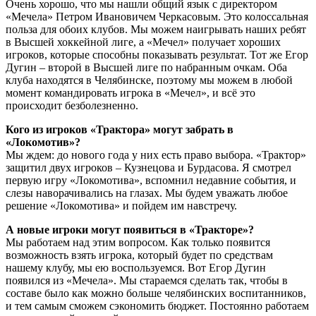
Очень хорошо, что мы нашли общий язык с директором
«Мечела» Петром Ивановичем Черкасовым. Это колоссальная
польза для обоих клубов. Мы можем наигрывать наших ребят
в Высшей хоккейной лиге, а «Мечел» получает хороших
игроков, которые способны показывать результат. Тот же Егор
Дугин – второй в Высшей лиге по набранным очкам. Оба
клуба находятся в Челябинске, поэтому мы можем в любой
момент командировать игрока в «Мечел», и всё это
происходит безболезненно.
Кого из игроков «Трактора» могут забрать в
«Локомотив»?
Мы ждем: до нового года у них есть право выбора. «Трактор»
защитил двух игроков – Кузнецова и Бурдасова. Я смотрел
первую игру «Локомотива», вспомнил недавние события, и
слезы наворачивались на глазах. Мы будем уважать любое
решение «Локомотива» и пойдем им навстречу.
А новые игроки могут появиться в «Тракторе»?
Мы работаем над этим вопросом. Как только появится
возможность взять игрока, который будет по средствам
нашему клубу, мы ею воспользуемся. Вот Егор Дугин
появился из «Мечела». Мы стараемся сделать так, чтобы в
составе было как можно больше челябинских воспитанников,
и тем самым сможем сэкономить бюджет. Постоянно работаем