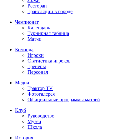
Ложи
Ресторан
Трансляции в городе
Чемпионат
Календарь
Турнирная таблица
Матчи
Команда
Игроки
Статистика игроков
Тренеры
Персонал
Медиа
Трактор TV
Фотогалерея
Официальные программы матчей
Клуб
Руководство
Музей
Школа
История