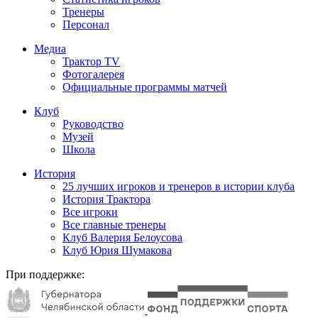
Тренеры
Персонал
Медиа
Трактор TV
Фотогалерея
Официальные программы матчей
Клуб
Руководство
Музей
Школа
История
25 лучших игроков и тренеров в истории клуба
История Трактора
Все игроки
Все главные тренеры
Клуб Валерия Белоусова
Клуб Юрия Шумакова
При поддержке: