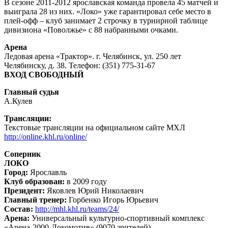
В сезоне 2011-2012 ярославская команда провела 45 матчей и
выиграла 28 из них. «Локо» уже гарантировал себе место в
плей-офф – клуб занимает 2 строчку в турнирной таблице
дивизиона «Поволжье» с 88 набранными очками.
Арена
Ледовая арена «Трактор». г. Челябинск, ул. 250 лет
Челябинску, д. 38. Телефон: (351) 775-31-67
ВХОД СВОБОДНЫЙ
Главный судья
А.Кулев
Трансляции:
Текстовые трансляции на официальном сайте МХЛ
http://online.khl.ru/online/
Соперник
ЛОКО
Город:
Ярославль
Клуб образован:
в 2009 году
Президент:
Яковлев Юрий Николаевич
Главный тренер:
Горбенко Игорь Юрьевич
Состав:
http://mhl.khl.ru/teams/24/
Арена:
Универсальный культурно-спортивный комплекс
«Арена-2000-Локомотив» (9070 зрителей)