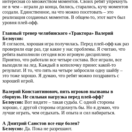
интересная со множеством моментов. Своих ребят упрекнуть
не в чем – играли до конца, бились, старались, кучу моментов
создали. Единственное, на что можно посетовать – это
реализация созданных моментов. В общем-то, этот матч был
уровня плей-офф.
Главный тренер челябинского «Трактора» Валерий
Белоусов:
Я согласен, хорошая игра получилась. Перед плей-офф как раз
проверили еще раз, где какие у нас проблемы. Я считаю, что
ребята выполнили сегодня всю игровую дисциплину.
Приятно, что работали все четыре состава. Все играли, все
выходили на лед. Каждый в копилочку принес какой-то
результат. И то, что пять на четыре забросили одну шайбу –
это тоже хорошо. Я думаю, что ребят можно поздравить с
хорошей игрой.
Валерий Константинович, пять игроков вызваны в
сборную. Не сильная нагрузка перед плей-офф?
Белоусов:
Вот видите – такая судьба. С одной стороны
хорошо, с другой стороны отдохнуть бы. Но я думаю, что
лучше играть, чем отдыхать. И опыта и сил набираться.
А Дмитрий Саюстов все еще болен?
Белоусов:
Да. Пока не разрешают.