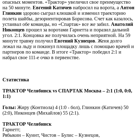
опасных моментов. «Трактор» увеличил свое преимущество
на 50 минуте.
Евгений Катичев
набросил на ворота, а
Антон
Глинкин
здорово сыграл клюшкой и изменил траекторию
полета шайбы, дезориентировав Борисова. Счет как казалось,
устаивал обе команды, но «Спартак» все же забил.
Анатолий
Никонцев
прошел за воротами Гарнетта и поразил дальний
угол. 2:1. Концовка же получилась очень неприятной. На 59
минуте травму получил
Евгений Кузнецов
. Женя долго
лежал на льду и покинул площадку лишь с помощью врачей и
партнеров по команде. В итоге «Трактор» победил 2:1 и
набрал свое 111-е очко в первенстве.
Статистика
ТРАКТОР Челябинск vs СПАРТАК Москва – 2:1 (1:0, 0:0,
1:1)
Голы:
Жиру (Контиола) 4 (1:0 - бол), Глинкин (Катичев) 50
(2:0), Никонцев (Михайлов) 55 (2:1).
ТРАКТОР Челябинск
Гарнетт;
Рябыкин – Куинт, Чистов – Булис – Кузнецов,