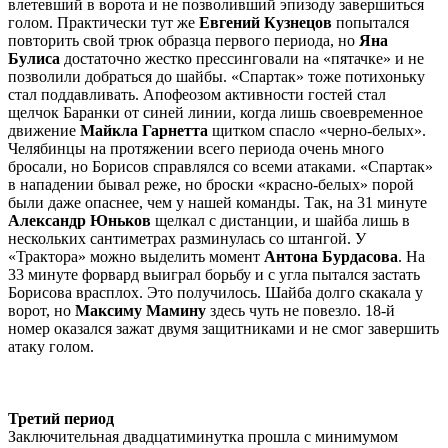
влетевший в ворота и не позволивший эпизоду завершиться
голом. Практически тут же
Евгений Кузнецов
попытался
повторить свой трюк образца первого периода, но
Яна
Булиса
достаточно жестко прессинговали на «пятачке» и не
позволили добраться до шайбы. «Спартак» тоже потихоньку
стал поддавливать. Апофеозом активности гостей стал
щелчок Баранки от синей линии, когда лишь своевременное
движение
Майкла Гарнетта
щитком спасло «черно-белых».
Челябинцы на протяжении всего периода очень много
бросали, но Борисов справлялся со всеми атаками. «Спартак»
в нападении бывал реже, но броски «красно-белых» порой
были даже опаснее, чем у нашей команды. Так, на 31 минуте
Александр Юньков
щелкал с дистанции, и шайба лишь в
нескольких сантиметрах разминулась со штангой. У
«Трактора» можно выделить момент
Антона Бурдасова
. На
33 минуте форвард выиграл борьбу и с угла пытался застать
Борисова врасплох. Это получилось. Шайба долго скакала у
ворот, но
Максиму Мамину
здесь чуть не повезло. 18-й
номер оказался зажат двумя защитниками и не смог завершить
атаку голом.
Третий период
Заключительная двадцатиминутка прошла с минимумом