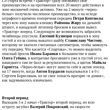
Со старта встречи
«Трактор» сразу обозначил свое
преимущество и на протяжении всех 20 минут действовал в
зоне москвичей очень активно. Уже на 2 минуте «черно-
белые» получили численное преимущество, и на исходе
штрафного времени поперечная передача
Петри Контиолы
через всю зону нашла клюшку
Раймона Жиру
на дальней
штанге, и канадский легионер броском в касание вывел
«Трактор» вперед. Следующую же возможность забросить
челябинцы упустили.
Евгений Кузнецов
ворвался в зону
гостей и из-за спины выкатил шайбу
Станиславу Чистову
,
которому не хватило считанных сантиметров, чтобы замкнуть
эту передачу. Что касается «Спартака», то можно выделить
опасный бросок
Ивана Баранки
в большинстве и шанс
Олега Губина
, в контратаке бросавшего уже в пустой угол, но
нашедшего там не балл за результативность, а щиток
Майкла
Гарнетта
. «Черно-белые» могут занести себе в актив эпизод
на 17 минуте, когда
Антон Бурдасов
выкатывался 1 в 0 с
Сергеем Борисовым, но не смог попасть вратарю «в домик»,
как задумывалось изначально.
Второй период
Выходом 3 в 2 начал «Трактор» второй период, но всю
остроту загубил
Валерий Покровский
, на скорости