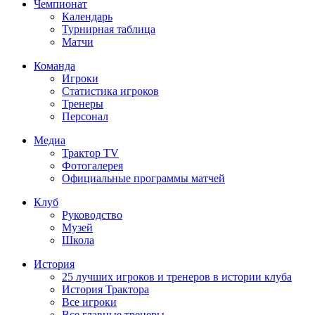
Чемпионат
Календарь
Турнирная таблица
Матчи
Команда
Игроки
Статистика игроков
Тренеры
Персонал
Медиа
Трактор TV
Фотогалерея
Официальные программы матчей
Клуб
Руководство
Музей
Школа
История
25 лучших игроков и тренеров в истории клуба
История Трактора
Все игроки
Все главные тренеры