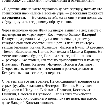
тренировку с прыжками, приседаниями и отжиманиями.
- В детстве мне не часто удавалось делать зарядку, потому что
тренировки начинались в восемь утра, —
рассказал хоккеист
журналистам
. — Но своих детей, когда они у меня появятся,
я буду приучать к здоровому образу жизни.
Через несколько часов Женя Кузнецов вышел на лед вместе с
партнерами по «Трактору». Коуч «черно-белых»
Валерий
Белоусов
разделил команду на пять звеньев, причем у
каждого был свой собственный цвет. В черных свитерах
вышли Рябыкин, Куинт, Кузнецов, Чистов и Булис. В красных
- Белов, Васильченко, Панов, Контиола и Максим Карпов. На
месте последнего будет действовать звездный новичок
«Трактора» Ааалтонен, как только присоединится к команде.
В желтых - Разин, Катичев, Якуценя, Попов и Антипов.
Скорее всего, именно эти сочетания и рассматриваются
Белоусовым в качестве трех первых.
С четвертым все интереснее. На сегодняшней тренировке в
серых фуфайках катались Нестеров, Шинин, Ничушкин,
Бердников и Шалунов. В белых - Плаксин, Костромитин,
Глинкин, Саюстов и Суглобов. Кто из этих хоккеистов
составит костяк последнего звена пока не знает, наверное,
даже Валерий Константинович.