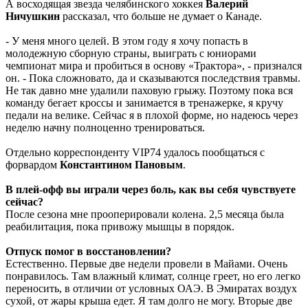
А восходящая звезда челябинского хоккея
Валерий
Ничушкин
рассказал, что больше не думает о Канаде.
- У меня много целей. В этом году я хочу попасть в
молодежную сборную страны, выиграть с юниорами
чемпионат мира и пробиться в основу «Трактора», - признался
он. - Пока сложновато, да и сказываются последствия травмы.
Не так давно мне удалили паховую грыжу. Поэтому пока вся
команду бегает кроссы и занимается в тренажерке, я кручу
педали на велике. Сейчас я в плохой форме, но надеюсь через
неделю начну полноценно тренироваться.
Отдельно корреспонденту VIP74 удалось пообщаться с
форвардом
Константином Пановым
.
В плей-офф вы играли через боль, как вы себя чувствуете
сейчас?
После сезона мне прооперировали колена. 2,5 месяца была
реабилитация, пока привожу мышцы в порядок.
Отпуск помог в восстановлении?
Естественно. Первые две недели провели в Майами. Очень
понравилось. Там влажный климат, солнце греет, но его легко
переносить, в отличии от условных ОАЭ. В Эмиратах воздух
сухой, от жары крыша едет. Я там долго не могу. Вторые две