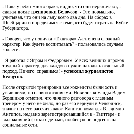
- Пока у ребят много брака, видно, что они нервничают, -
сказал после тренировки Белоусов
. - Это нормально,
учитывая, что они на льду всего два дня. На сборах в
Швейцарии и определимся с теми, кто будет играть на Кубке
Губернатора.
- Говорят, что у новичка «Трактора» Аалтонена сложный
характер. Как будете воспитывать? - пользовались случаем
коллеги.
- Я работал с Ягром и Федоровым. У всех великих игроков
трудный характер, для каждого нужно находить отдельный
подход. Ничего, справимся! -
успокоил журналистов
Белоусов
.
После открытой тренировки все хоккеисты были хоть и
уставшими, но словоохотливыми. Новичок команды Вадим
Бердников отметил, что личного разговора с главным
тренером у него не было, но раз его вернули в Челябинск,
значит на него рассчитывают. Капитан команды Владимир
Антипов, недавно зарегистрировавшийся в «Твиттере» и
выложивший фотки с детьми, пообещал не подсесть на
социальные сети.