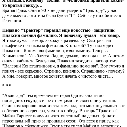
Я слышал, команду "Кельн" в Челябинск привезли какие-
то братья Гонкур…
Братья Грим. Они в 90-х не дали умереть "Трактору", у нас
даже вместо логотипа была буква "Г". Сейчас у них бизнес в
Германии.
Недавно "Трактор" поразил еще новостью - защитник
Плаксин сменил фамилию. Я поначалу думал - это юмор.
Я тоже думал - юмор. Захожу в раздевалку. Смотрю - на
шкафчике незнакомая фамилия. Кто такой? Тут подходит
Плаксин: "Я поменял фамилию, взял мамину. Теперь я
Климонтов". Улыбается. Ладно, думаю, шути дальше. А потом
сижу в кабинете Белоусова, Плаксин заходит с паспортом:
"Валерий Константинович, я фамилию поменял". Вот тут-то я
понял - все серьезно. Странно, конечно. Спрашиваю - почему?
А мне, говорит, многое хочется начать с чистого листа…
* * *
"Авангард" тем временем не терял бдительности до
последних секунд в игре с немцами - и своего не упустил.
Слишком хорошо помнит эта команда, что можно услышать от
собственного тренера, упустив победу. Вратарь "Трактора"
Майкл Гарнетт получил изготовленный на деньги фанатов
персональный приз за прошлый сезон. Отнесся к призу, как
Шарапов к сберкнижке. Этот матч сидел Майкл в запасных -