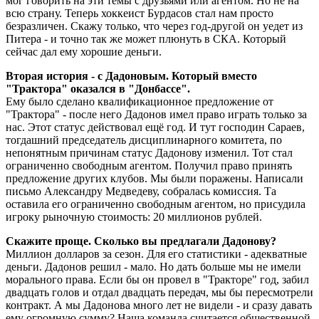
мог говорить на эти темы с друзьями или агентом. Но не на
всю страну. Теперь хоккеист Бурдасов стал нам просто
безразличен. Скажу только, что через год-другой он уедет из
Питера - и точно так же может плюнуть в СКА. Который
сейчас дал ему хорошие деньги.
Вторая история - с Дадоновым. Который вместо
"Трактора" оказался в "Донбассе".
Ему было сделано квалификационное предложение от
"Трактора" - после него Дадонов имел право играть только за
нас. Этот статус действовал ещё год. И тут господин Сараев,
тогдашний председатель дисциплинарного комитета, по
непонятным причинам статус Дадонову изменил. Тот стал
ограниченно свободным агентом. Получил право принять
предложение других клубов. Мы были поражены. Написали
письмо Александру Медведеву, собралась комиссия. Та
оставила его ограниченно свободным агентом, но присудила
игроку рыночную стоимость: 20 миллионов рублей.
Скажите проще. Сколько вы предлагали Дадонову?
Миллион долларов за сезон. Для его статистики - адекватные
деньги. Дадонов решил - мало. Но дать больше мы не имели
морального права. Если бы он провел в "Тракторе" год, забил
двадцать голов и отдал двадцать передач, мы бы пересмотрели
контракт. А мы Дадонова много лет не видели - и сразу давать
ему огромную сумму? Наша команда считается общественной,