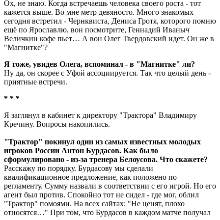
Ох, не знаю. Когда встречаешь человека своего роста - тот
кажется выше. Во мне метр девяносто. Много знакомых
сегодня встретил - Чернквиста, Дениса Гротя, которого помню
ещё по Ярославлю, вон посмотрите, Геннадий Иваныч
Величкин кофе пьет… А вон Олег Твердовский идет. Он же в
"Магнитке"?
Я тоже, увидев Олега, вспоминал - в "Магнитке" ли?
Ну да, он скорее с Уфой ассоциируется. Так что целый день -
приятные встречи.
* * *
Я заглянул в кабинет к директору "Трактора" Владимиру
Кречину. Вопросы накопились.
"Трактор" покинул один из самых известных молодых
игроков России Антон Бурдасов. Как было
сформулировано - из-за тренера Белоусова. Что скажете?
Расскажу по порядку. Бурдасову мы сделали
квалификационное предложение, как положено по
регламенту. Сумму назвали в соответствии с его игрой. Но его
агент был против. Спокойно тот не сидел - где мог, облил
"Трактор" помоями. На всех сайтах: "Не ценят, плохо
относятся…" При том, что Бурдасов в каждом матче получал