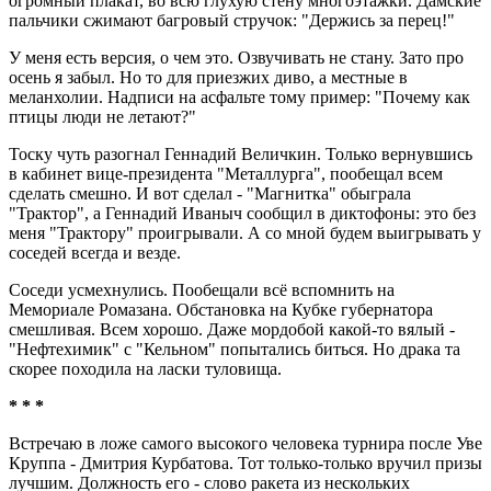
огромный плакат, во всю глухую стену многоэтажки. Дамские
пальчики сжимают багровый стручок: "Держись за перец!"
У меня есть версия, о чем это. Озвучивать не стану. Зато про
осень я забыл. Но то для приезжих диво, а местные в
меланхолии. Надписи на асфальте тому пример: "Почему как
птицы люди не летают?"
Тоску чуть разогнал Геннадий Величкин. Только вернувшись
в кабинет вице-президента "Металлурга", пообещал всем
сделать смешно. И вот сделал - "Магнитка" обыграла
"Трактор", а Геннадий Иваныч сообщил в диктофоны: это без
меня "Трактору" проигрывали. А со мной будем выигрывать у
соседей всегда и везде.
Соседи усмехнулись. Пообещали всё вспомнить на
Мемориале Ромазана. Обстановка на Кубке губернатора
смешливая. Всем хорошо. Даже мордобой какой-то вялый -
"Нефтехимик" с "Кельном" попытались биться. Но драка та
скорее походила на ласки туловища.
* * *
Встречаю в ложе самого высокого человека турнира после Уве
Круппа - Дмитрия Курбатова. Тот только-только вручил призы
лучшим. Должность его - слово ракета из нескольких