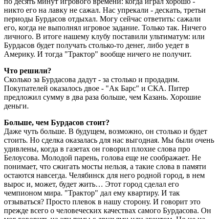
по десять минут игрового времени: когда играл хорошо -
никто его на лавку не сажал. Нас упрекали - дескать, третьи
периоды Бурдасов отдыхал. Могу сейчас ответить: сажали
его, когда не выполнял игровое задание. Только так. Ничего
личного. В итоге нашему клубу поставили ультиматум: или
Бурдасов будет получать столько-то денег, либо уедет в
Америку. И тогда "Трактор" вообще ничего не получит.
Что решили?
Сколько за Бурдасова дадут - за столько и продадим.
Покупателей оказалось двое - "Ак Барс" и СКА. Питер
предложил сумму в два раза больше, чем Казань. Хорошие
деньги.
Больше, чем Бурдасов стоит?
Даже чуть больше. В будущем, возможно, он столько и будет
стоить. Но сделка оказалась для нас выгодная. Мы были очень
удивлены, когда в газетах он говорил плохие слова про
Белоусова. Молодой парень, голова еще не соображает. Не
понимает, что сжигать мосты нельзя, а такие слова в памяти
остаются навсегда. Челябинск для него родной город, в нем
вырос и, может, будет жить… Этот город сделал его
чемпионом мира. "Трактор" дал ему квартиру. И так
отзываться? Просто плевок в нашу сторону. И говорит это
прежде всего о человеческих качествах самого Бурдасова. Он