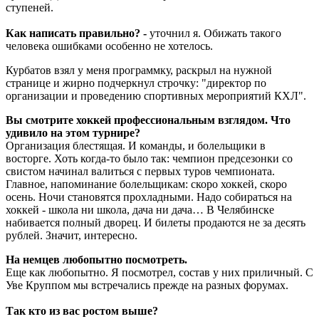
ступеней.
Как написать правильно? -
уточнил я. Обижать такого
человека ошибками особенно не хотелось.
Курбатов взял у меня программку, раскрыл на нужной
странице и жирно подчеркнул строчку: "директор по
организации и проведению спортивных мероприятий КХЛ".
Вы смотрите хоккей профессиональным взглядом. Что
удивило на этом турнире?
Организация блестящая. И команды, и болельщики в
восторге. Хоть когда-то было так: чемпион предсезонки со
свистом начинал валиться с первых туров чемпионата.
Главное, напоминание болельщикам: скоро хоккей, скоро
осень. Ночи становятся прохладными. Надо собираться на
хоккей - школа ни школа, дача ни дача… В Челябинске
набивается полный дворец. И билеты продаются не за десять
рублей. Значит, интересно.
На немцев любопытно посмотреть.
Еще как любопытно. Я посмотрел, состав у них приличный. С
Уве Круппом мы встречались прежде на разных форумах.
Так кто из вас ростом выше?