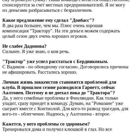
спонсируется за счет местных предпринимателей. Я не могу
их деньгами разбрасываться с безразличием.
Какое предложение ему сделал "Донбасс"?
В два раза большее, чем мы. Плюс очень хорошая
компенсация "Трактору". На эти деньги можем содержать
целый сезон двух очень хороших игроков.
Не слабее Дадонова?
Сильнее. Я уже знаю, о ком речь.
"Трактор" уже успел расстаться с Бердниковым.
С Вадиком - по обоюдному согласию. Договорились причины
не афишировать. Расстались хорошо.
Личная жизнь хоккеистов становится проблемой для
клуба. В прошлом сезоне разводился Гарнетт, сейчас
Аалтонен. Поэтому и не доехал пока до "Трактора"?
Да, у него семейные проблемы в Финляндии. Как только
уладит, сразу приедет в команду. Думаю, на "Ромазане" уже
сыграет вместе с Контиолой. Для кого-то развод трагедия, для
кого-то - облегчение. Надеюсь, у Аалтонена - второе.
Кажется, у него проблемы со здоровьем?
Тренировался дома и получил клюшкой в глаз. Но все