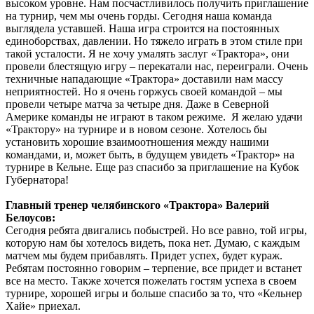
высоком уровне. Нам посчастливилось получить приглашение
на турнир, чем мы очень горды. Сегодня наша команда
выглядела уставшей. Наша игра строится на постоянных
единоборствах, давлении. Но тяжело играть в этом стиле при
такой усталости. Я не хочу умалять заслуг «Трактора», они
провели блестящую игру – перекатали нас, переиграли. Очень
техничные нападающие «Трактора» доставили нам массу
неприятностей. Но я очень горжусь своей командой – мы
провели четыре матча за четыре дня. Даже в Северной
Америке команды не играют в таком режиме. Я желаю удачи
«Трактору» на турнире и в новом сезоне. Хотелось бы
установить хорошие взаимоотношения между нашими
командами, и, может быть, в будущем увидеть «Трактор» на
турнире в Кельне. Еще раз спасибо за приглашение на Кубок
Губернатора!
Главный тренер челябинского «Трактора» Валерий
Белоусов:
Сегодня ребята двигались побыстрей. Но все равно, той игры,
которую нам бы хотелось видеть, пока нет. Думаю, с каждым
матчем мы будем прибавлять. Придет успех, будет кураж.
Ребятам постоянно говорим – терпение, все придет и встанет
все на место. Также хочется пожелать гостям успеха в своем
турнире, хорошей игры и больше спасибо за то, что «Кельнер
Хайе» приехал.