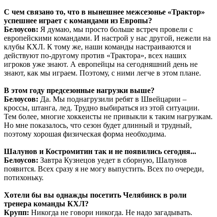
С чем связано то, что в нынешнее межсезонье «Трактор»
успешнее играет с командами из Европы?
Белоусов:
Я думаю, мы просто больше встреч провели с
европейскими командами. И настрой у нас другой, нежели на
клубы КХЛ. К тому же, наши команды настраиваются и
действуют по-другому против «Трактора», всех наших
игроков уже знают. А европейцы на сегодняшний день не
знают, как мы играем. Поэтому, с ними легче в этом плане.
В этом году предсезонные нагрузки выше?
Белоусов:
Да. Мы поднагрузили ребят в Швейцарии –
кроссы, штанга, лед. Трудно выбираться из этой ситуации.
Тем более, многие хоккеисты не привыкли к таким нагрузкам.
Но мне показалось, что сезон будет длинный и трудный,
поэтому хорошая физическая форма необходима.
Шалунов и Костромитин так и не появились сегодня...
Белоусов:
Завтра Кузнецов уедет в сборную, Шалунов
появится. Всех сразу я не могу выпустить. Всех по очереди,
потихоньку.
Хотели бы вы однажды посетить Челябинск в роли
тренера команды КХЛ?
Крупп:
Никогда не говори никогда. Не надо загадывать.