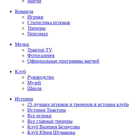
Матчи
Команда
Игроки
Статистика игроков
Тренеры
Персонал
Медиа
Трактор TV
Фотогалерея
Официальные программы матчей
Клуб
Руководство
Музей
Школа
История
25 лучших игроков и тренеров в истории клуба
История Трактора
Все игроки
Все главные тренеры
Клуб Валерия Белоусова
Клуб Юрия Шумакова