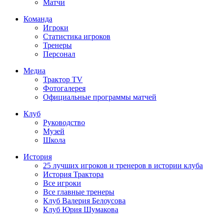
Матчи
Команда
Игроки
Статистика игроков
Тренеры
Персонал
Медиа
Трактор TV
Фотогалерея
Официальные программы матчей
Клуб
Руководство
Музей
Школа
История
25 лучших игроков и тренеров в истории клуба
История Трактора
Все игроки
Все главные тренеры
Клуб Валерия Белоусова
Клуб Юрия Шумакова