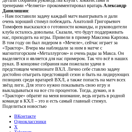
Детали собрания руководства клуба с хоккеистами и
тренерами «Челмета» прокомментировал вратарь
Александр
Данилишин
:
- Нам поставили задачу каждый матч выигрывать и дали
очень хороший стимул побеждать. Анатолий Григорьевич
Тимофеев высказался о готовности команды, и руководители
клуба осталось довольны. Сказали, что будут поддерживать
нас, приходить на игры. Привели в пример Максима Карпова.
В том году он был лидером в «Мечеле», сейчас играет за
«Трактор». Вчера мы наблюдали за ним в матче с
магнитогорским «Металлургом» и очень рады за Макса. Он
выделяется и является для нас примером. Так что всё в наших
руках. В концовке собрания нам пожелали удачи в
предстоящем чемпионате ВХЛ. Лично себе ставлю задачу
достойно отыграть предстоящий сезон и быть на лидирующих
позициях среди вратарей ВХЛ, а также попасть на матч всех
звёзд лиги. Для этого нужно показывать свою игру и
выкладываться на все сто процентов. Тогда, думаю, и в
«Тракторе» обратят на меня внимание, ведь играть в родной
команде в КХЛ – это и есть самый главный стимул.
Поделиться новостью
ВКонтакте
Одноклассники
X