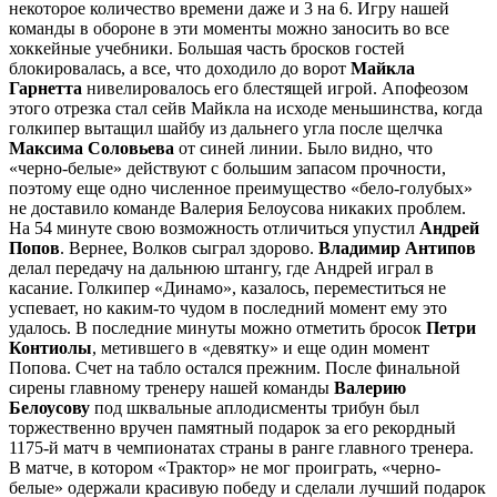
некоторое количество времени даже и 3 на 6. Игру нашей
команды в обороне в эти моменты можно заносить во все
хоккейные учебники. Большая часть бросков гостей
блокировалась, а все, что доходило до ворот
Майкла
Гарнетта
нивелировалось его блестящей игрой. Апофеозом
этого отрезка стал сейв Майкла на исходе меньшинства, когда
голкипер вытащил шайбу из дальнего угла после щелчка
Максима Соловьева
от синей линии. Было видно, что
«черно-белые» действуют с большим запасом прочности,
поэтому еще одно численное преимущество «бело-голубых»
не доставило команде Валерия Белоусова никаких проблем.
На 54 минуте свою возможность отличиться упустил
Андрей
Попов
. Вернее, Волков сыграл здорово.
Владимир Антипов
делал передачу на дальнюю штангу, где Андрей играл в
касание. Голкипер «Динамо», казалось, переместиться не
успевает, но каким-то чудом в последний момент ему это
удалось. В последние минуты можно отметить бросок
Петри
Контиолы
, метившего в «девятку» и еще один момент
Попова. Счет на табло остался прежним. После финальной
сирены главному тренеру нашей команды
Валерию
Белоусову
под шквальные аплодисменты трибун был
торжественно вручен памятный подарок за его рекордный
1175-й матч в чемпионатах страны в ранге главного тренера.
В матче, в котором «Трактор» не мог проиграть, «черно-
белые» одержали красивую победу и сделали лучший подарок