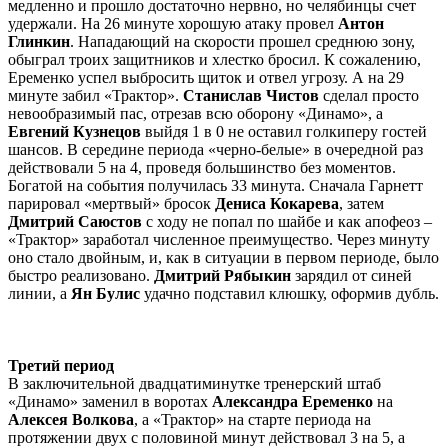
медленно и прошло достаточно нервно, но челябинцы счет
удержали. На 26 минуте хорошую атаку провел
Антон
Глинкин
. Нападающий на скорости прошел среднюю зону,
обыграл троих защитников и хлестко бросил. К сожалению,
Еременко успел выбросить щиток и отвел угрозу. А на 29
минуте забил «Трактор».
Станислав Чистов
сделал просто
невообразимый пас, отрезав всю оборону «Динамо», а
Евгений Кузнецов
выйдя 1 в 0 не оставил голкиперу гостей
шансов. В середине периода «черно-белые» в очередной раз
действовали 5 на 4, проведя большинство без моментов.
Богатой на события получилась 33 минута. Сначала Гарнетт
парировал «мертвый» бросок
Дениса Кокарева
, затем
Дмитрий Саюстов
с ходу не попал по шайбе и как апофеоз –
«Трактор» заработал численное преимущество. Через минуту
оно стало двойным, и, как в ситуации в первом периоде, было
быстро реализовано.
Дмитрий Рябыкин
зарядил от синей
линии, а
Ян Булис
удачно подставил клюшку, оформив дубль.
Третий период
В заключительной двадцатиминутке тренерский штаб
«Динамо» заменил в воротах
Александра Еременко
на
Алексея Волкова
, а «Трактор» на старте периода на
протяжении двух с половиной минут действовал 3 на 5, а