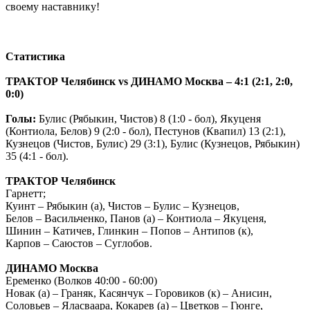
своему наставнику!
Статистика
ТРАКТОР Челябинск vs ДИНАМО Москва – 4:1 (2:1, 2:0,
0:0)
Голы:
Булис (Рябыкин, Чистов) 8 (1:0 - бол), Якуценя
(Контиола, Белов) 9 (2:0 - бол), Пестунов (Квапил) 13 (2:1),
Кузнецов (Чистов, Булис) 29 (3:1), Булис (Кузнецов, Рябыкин)
35 (4:1 - бол).
ТРАКТОР Челябинск
Гарнетт;
Куинт – Рябыкин (а), Чистов – Булис – Кузнецов,
Белов – Васильченко, Панов (а) – Контиола – Якуценя,
Шинин – Катичев, Глинкин – Попов – Антипов (к),
Карпов – Саюстов – Суглобов.
ДИНАМО Москва
Еременко (Волков 40:00 - 60:00)
Новак (а) – Граняк, Касянчук – Горовиков (к) – Анисин,
Соловьев – Яласваара, Кокарев (а) – Цветков – Гюнге,