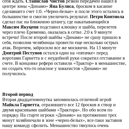
себя ждать.
Станислав Чистов
резкой передачей нашел в
центре зоны «Динамо»
Яна Булиса
, броском в касание
сделавшего счет 1:0. «Черно-белые» и после этого остались в
большинстве и смогли увеличить результат.
Петри Контиола
сделал пас на ближнюю штангу, где накатывающийся
Максим Якуценя
подставил клюшку и шайба, перелетев
через плечо Еременко, оказалась в сетке. 2:0 к 9 минуте
встречи! После второй шайбы «Динамо» не сразу пришло в
себя, позволив челябинцы провести еще несколько острых
атак. Впрочем, забросили все же москвичи. На 13 минуте
Дмитрий Пестунов
остался один на «пятачке» перед
воротами Гарнетта и с неудобной руки сократил отставание в
счете. В концовке рефери оставили «Трактор» в меньшинстве,
но создать что-то опасное у хоккеистов «Динамо» не
получилось.
Второй период
Вторая двадцатиминутка запомнилась отличной игрой
Майкла Гарнетта
, отразившего все 12 бросков в створ и
двумя красивыми шайбами «Трактора». Но обо всем по
порядку. На старте игроки «Динамо» на протяжении трех
минут хозяйничали в зоне «черно-белых», все-таки заставив
нашу команду сфолить. Меньшинство тянулось очень