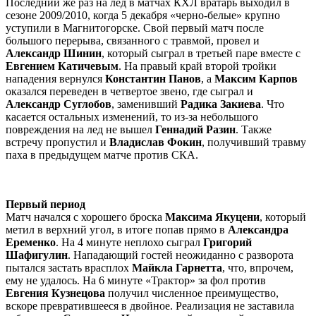
Последний же раз на лед в матчах КХЛ вратарь выходил в
сезоне 2009/2010, когда 5 декабря «черно-белые» крупно
уступили в Магнитогорске. Свой первый матч после
большого перерыва, связанного с травмой, провел и
Александр Шинин
, который сыграл в третьей паре вместе с
Евгением Катичевым
. На правый край второй тройки
нападения вернулся
Константин Панов
, а
Максим Карпов
оказался переведен в четвертое звено, где сыграл и
Александр Суглобов
, заменивший
Радика Закиева
. Что
касается остальных изменений, то из-за небольшого
повреждения на лед не вышел
Геннадий Разин
. Также
встречу пропустил и
Владислав Фокин
, получивший травму
паха в предыдущем матче против СКА.
Первый период
Матч начался с хорошего броска
Максима Якуцени
, который
метил в верхний угол, в итоге попав прямо в
Александра
Еременко
. На 4 минуте неплохо сыграл
Григорий
Шафигулин
. Нападающий гостей неожиданно с разворота
пытался застать врасплох
Майкла Гарнетта
, что, впрочем,
ему не удалось. На 6 минуте «Трактор» за фол против
Евгения Кузнецова
получил численное преимущество,
вскоре превратившееся в двойное. Реализация не заставила