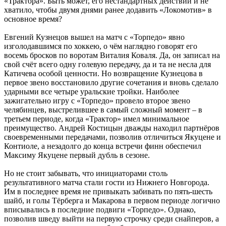
«Трактора». Быть может, его нестандартных действий и не
хватило, чтобы двумя днями ранее додавить «Локомотив» в
основное время?
Евгений Кузнецов вышел на матч с «Торпедо» явно
изголодавшимся по хоккею, о чём наглядно говорят его
восемь бросков по воротам Виталия Коваля. Да, он записал на
свой счёт всего одну голевую передачу, да и та не несла для
Катичева особой ценности. Но возвращение Кузнецова в
первое звено восстановило другие сочетания и вновь сделало
ударными все четыре уральские тройки. Наиболее
зажигательно игру с «Торпедо» провело второе звено
челябинцев, выстрелившее в самый сложный момент – в
третьем периоде, когда «Трактор» имел минимальное
преимущество. Андрей Костицын дважды находил партнёров
своевременными передачами, позволив отличиться Якуцене и
Контиоле, а незадолго до конца встречи финн обеспечил
Максиму Якуцене первый дубль в сезоне.
Но не стоит забывать, что инициаторами столь
результативного матча стали гости из Нижнего Новгорода.
Им в последнее время не привыкать забивать по пять-шесть
шайб, и голы Тёрберга и Макарова в первом периоде логично
вписывались в последние подвиги «Торпедо». Однако,
позволив шведу выйти на первую строчку среди снайперов, а