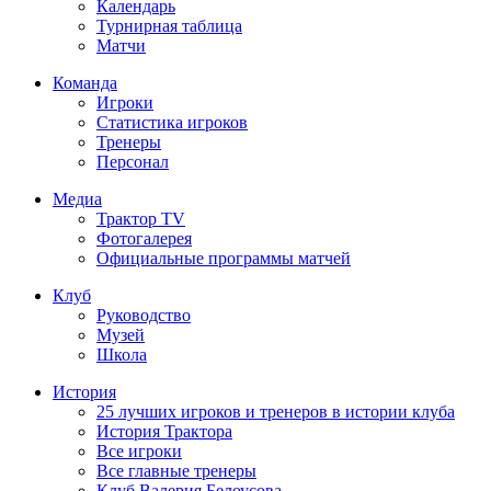
Календарь
Турнирная таблица
Матчи
Команда
Игроки
Статистика игроков
Тренеры
Персонал
Медиа
Трактор TV
Фотогалерея
Официальные программы матчей
Клуб
Руководство
Музей
Школа
История
25 лучших игроков и тренеров в истории клуба
История Трактора
Все игроки
Все главные тренеры
Клуб Валерия Белоусова