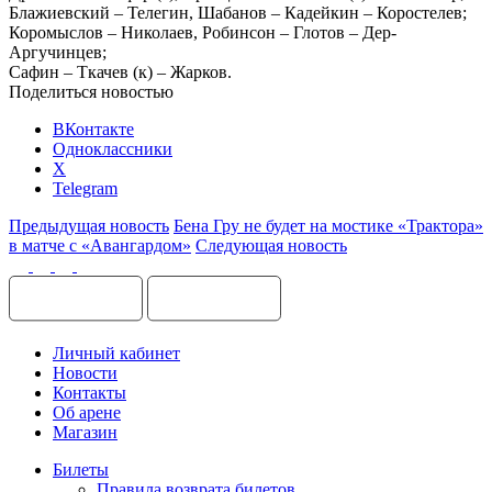
Блажиевский – Телегин, Шабанов – Кадейкин – Коростелев;
Коромыслов – Николаев, Робинсон – Глотов – Дер-
Аргучинцев;
Сафин – Ткачев (к) – Жарков.
Поделиться новостью
ВКонтакте
Одноклассники
X
Telegram
Предыдущая новость
Бена Гру не будет на мостике «Трактора»
в матче с «Авангардом»
Следующая новость
Личный кабинет
Новости
Контакты
Об арене
Магазин
Билеты
Правила возврата билетов