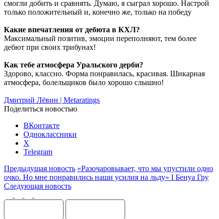
смогли добить и сравнять. Думаю, я сыграл хорошо. Настрой
только положительный и, конечно же, только на победу
Какие впечатления от дебюта в КХЛ?
Максимальный позитив, эмоции переполняют, тем более
дебют при своих трибунах!
Как тебе атмосфера Уральского дерби?
Здорово, классно. Форма понравилась, красивая. Шикарная
атмосфера, болельщиков было хорошо слышно!
Дмитрий Лёвин | Metaratings
Поделиться новостью
ВКонтакте
Одноклассники
X
Telegram
Предыдущая новость
«Разочаровывает, что мы упустили одно
очко. Но мне понравились наши усилия на льду» I Бенуа Гру
Следующая новость