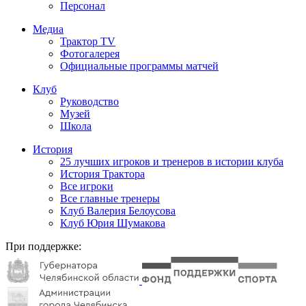
Персонал
Медиа
Трактор TV
Фотогалерея
Официальные программы матчей
Клуб
Руководство
Музей
Школа
История
25 лучших игроков и тренеров в истории клуба
История Трактора
Все игроки
Все главные тренеры
Клуб Валерия Белоусова
Клуб Юрия Шумакова
При поддержке: