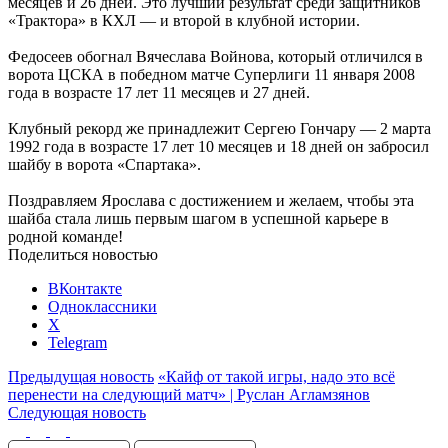
месяцев и 26 дней. Это лучший результат среди защитников
«Трактора» в КХЛ — и второй в клубной истории.
Федосеев обогнал Вячеслава Войнова, который отличился в
ворота ЦСКА в победном матче Суперлиги 11 января 2008
года в возрасте 17 лет 11 месяцев и 27 дней.
Клубный рекорд же принадлежит Сергею Гончару — 2 марта
1992 года в возрасте 17 лет 10 месяцев и 18 дней он забросил
шайбу в ворота «Спартака».
Поздравляем Ярослава с достижением и желаем, чтобы эта
шайба стала лишь первым шагом в успешной карьере в
родной команде!
Поделиться новостью
ВКонтакте
Одноклассники
X
Telegram
Предыдущая новость
«Кайф от такой игры, надо это всё
перенести на следующий матч» | Руслан Агламзянов
Следующая новость