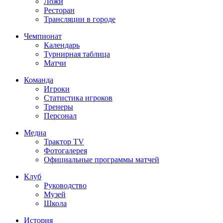
Ложи
Ресторан
Трансляции в городе
Чемпионат
Календарь
Турнирная таблица
Матчи
Команда
Игроки
Статистика игроков
Тренеры
Персонал
Медиа
Трактор TV
Фотогалерея
Официальные программы матчей
Клуб
Руководство
Музей
Школа
История