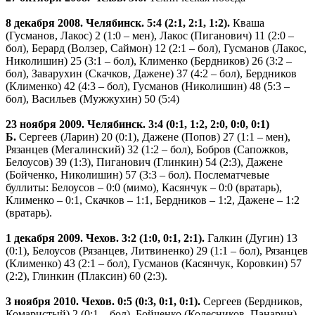
8 декабря 2008. Челябинск. 5:4 (2:1, 2:1, 1:2).
Кваша
(Гусманов, Лакос) 2 (1:0 – мен), Лакос (Пиганович) 11 (2:0 –
бол), Берард (Волзер, Саймон) 12 (2:1 – бол), Гусманов (Лакос,
Николишин) 25 (3:1 – бол), Клименко (Бердников) 26 (3:2 –
бол), Заварухин (Скачков, Дажене) 37 (4:2 – бол), Бердников
(Клименко) 42 (4:3 – бол), Гусманов (Николишин) 48 (5:3 –
бол), Васильев (Мужжухин) 50 (5:4)
23 ноября 2009. Челябинск. 3:4 (0:1, 1:2, 2:0, 0:0, 0:1)
Б.
Сергеев (Ларин) 20 (0:1), Дажене (Попов) 27 (1:1 – мен),
Рязанцев (Мегалинский) 32 (1:2 – бол), Бобров (Сапожков,
Белоусов) 39 (1:3), Пиганович (Глинкин) 54 (2:3), Дажене
(Бойченко, Николишин) 57 (3:3 – бол). Послематчевые
буллиты: Белоусов – 0:0 (мимо), Касянчук – 0:0 (вратарь),
Клименко – 0:1, Скачков – 1:1, Бердников – 1:2, Дажене – 1:2
(вратарь).
1 декабря 2009. Чехов. 3:2 (1:0, 0:1, 2:1).
Галкин (Дугин) 13
(0:1), Белоусов (Рязанцев, Литвиненко) 29 (1:1 – бол), Рязанцев
(Клименко) 43 (2:1 – бол), Гусманов (Касянчук, Коровкин) 57
(2:2), Глинкин (Плаксин) 60 (2:3).
3 ноября 2010. Чехов. 0:5 (0:3, 0:1, 0:1).
Сергеев (Бердников,
Комаристый) 2 (0:1 – бол), Бойченко (Колесников, Панарин)