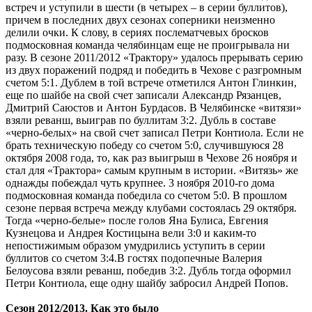
встреч и уступили в шести (в четырех – в серии буллитов),
причем в последних двух сезонах соперники неизменно
делили очки. К слову, в сериях послематчевых бросков
подмосковная команда челябинцам еще не проигрывала ни
разу. В сезоне 2011/2012 «Трактору» удалось прерывать серию
из двух поражений подряд и победить в Чехове с разгромным
счетом 5:1. Дублем в той встрече отметился Антон Глинкин,
еще по шайбе на свой счет записали Александр Рязанцев,
Дмитрий Саюстов и Антон Бурдасов. В Челябинске «витязи»
взяли реванш, выиграв по буллитам 3:2. Дубль в составе
«черно-белых» на свой счет записал Петри Контиола. Если не
брать техническую победу со счетом 5:0, случившуюся 28
октября 2008 года, то, как раз выигрыш в Чехове 26 ноября и
стал для «Трактора» самым крупным в истории. «Витязь» же
однажды побеждал чуть крупнее. 3 ноября 2010-го дома
подмосковная команда победила со счетом 5:0. В прошлом
сезоне первая встреча между клубами состоялась 29 октября.
Тогда «черно-белые» после голов Яна Булиса, Евгения
Кузнецова и Андрея Костицына вели 3:0 и каким-то
непостижимым образом умудрились уступить в серии
буллитов со счетом 3:4.В гостях подопечные Валерия
Белоусова взяли реванш, победив 3:2. Дубль тогда оформил
Петри Контиола, еще одну шайбу забросил Андрей Попов.
Сезон 2012/2013. Как это было