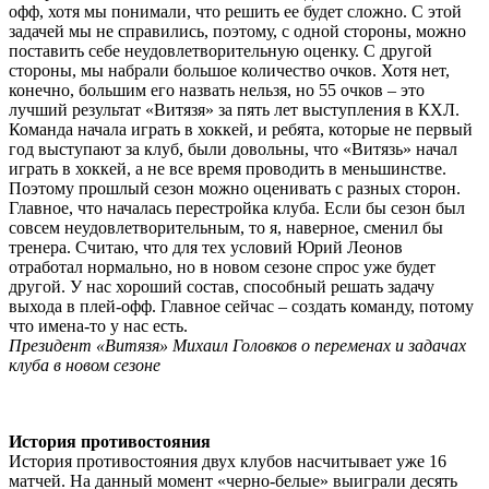
офф, хотя мы понимали, что решить ее будет сложно. С этой
задачей мы не справились, поэтому, с одной стороны, можно
поставить себе неудовлетворительную оценку. С другой
стороны, мы набрали большое количество очков. Хотя нет,
конечно, большим его назвать нельзя, но 55 очков – это
лучший результат «Витязя» за пять лет выступления в КХЛ.
Команда начала играть в хоккей, и ребята, которые не первый
год выступают за клуб, были довольны, что «Витязь» начал
играть в хоккей, а не все время проводить в меньшинстве.
Поэтому прошлый сезон можно оценивать с разных сторон.
Главное, что началась перестройка клуба. Если бы сезон был
совсем неудовлетворительным, то я, наверное, сменил бы
тренера. Считаю, что для тех условий Юрий Леонов
отработал нормально, но в новом сезоне спрос уже будет
другой. У нас хороший состав, способный решать задачу
выхода в плей-офф. Главное сейчас – создать команду, потому
что имена-то у нас есть.
Президент «Витязя» Михаил Головков о переменах и задачах
клуба в новом сезоне
История противостояния
История противостояния двух клубов насчитывает уже 16
матчей. На данный момент «черно-белые» выиграли десять