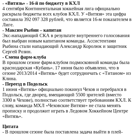
- «Витязь» - 16-й по бюджету в КХЛ
4 сентября Континентальная хоккейная лига официально
раскрыла бюджеты всех клубов КХЛ. У «Витязя» эта цифра
составила 392 097 328 рублей, что является 16-м показателем в
Лиге.
- Максим Рыбин – капитан
Экс-нападающий СКА в результате внутреннего голосования
был выбран новым капитаном команды. Ассистентами
Рыбина стали нападающий Александр Королюк и защитник
Сергей Розин.
- Смена фарм-клуба
В прошлом сезоне фарм-клубом подмосковной команды была
краснодарская «Кубань». 17 июня было объявлено, что в
сезоне 2013/2014 «Витязь» будет сотрудничать с «Титаном» из
Клина.
- Переезд в Подольск
1 июня «Витязь» официально покинул Чехов и перебрался в
Подольск, где дворец, вмещающий 5500 зрителей (вместо
3300 в Чехове), полностью соответствует требованиям КХЛ. К
слову, команда МХЛ «Чеховские Витязи» не стала менять
прописку и продолжит играть в Ледовом Хоккейном Центре
«Витязь».
Цитата
- В прошлом сезоне
была поставлена задача выйти в плей-