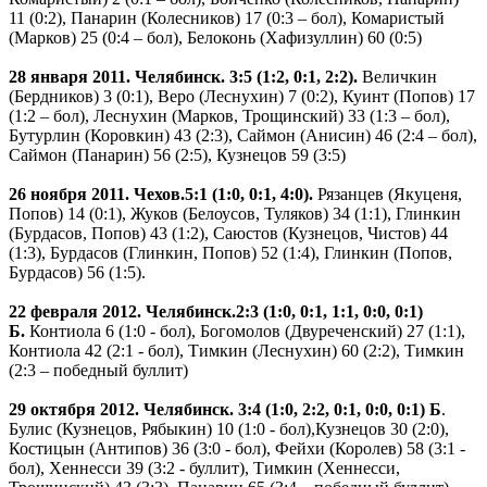
11 (0:2), Панарин (Колесников) 17 (0:3 – бол), Комаристый
(Марков) 25 (0:4 – бол), Белоконь (Хафизуллин) 60 (0:5)
28 января 2011. Челябинск. 3:5 (1:2, 0:1, 2:2).
Величкин
(Бердников) 3 (0:1), Веро (Леснухин) 7 (0:2), Куинт (Попов) 17
(1:2 – бол), Леснухин (Марков, Трощинский) 33 (1:3 – бол),
Бутурлин (Коровкин) 43 (2:3), Саймон (Анисин) 46 (2:4 – бол),
Саймон (Панарин) 56 (2:5), Кузнецов 59 (3:5)
26 ноября 2011. Чехов.
5:1 (1:0, 0:1, 4:0).
Рязанцев (Якуценя,
Попов) 14 (0:1), Жуков (Белоусов, Туляков) 34 (1:1), Глинкин
(Бурдасов, Попов) 43 (1:2), Саюстов (Кузнецов, Чистов) 44
(1:3), Бурдасов (Глинкин, Попов) 52 (1:4), Глинкин (Попов,
Бурдасов) 56 (1:5).
22 февраля 2012. Челябинск.
2:3 (1:0, 0:1, 1:1, 0:0, 0:1)
Б.
Контиола 6 (1:0 - бол), Богомолов (Двуреченский) 27 (1:1),
Контиола 42 (2:1 - бол), Тимкин (Леснухин) 60 (2:2), Тимкин
(2:3 – победный буллит)
29 октября 2012. Челябинск. 3:4 (1:0, 2:2, 0:1, 0:0, 0:1) Б
.
Булис (Кузнецов, Рябыкин) 10 (1:0 - бол),
Кузнецов 30 (2:0),
Костицын (Антипов) 36 (3:0 - бол), Фейхи (Королев) 58 (3:1 -
бол), Хеннесси 39 (3:2 - буллит), Тимкин (Хеннесси,