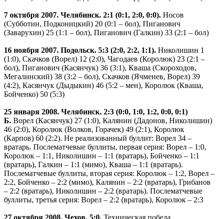
7 октября 2007. Челябинск. 2:1 (0:1, 2:0, 0:0).
Носов
(Субботин, Подконицкий) 20 (0:1 – бол), Пиганович
(Заварухин) 25 (1:1 – бол), Пиганович (Галкин) 33 (2:1 – бол)
16 ноября 2007. Подольск. 5:3 (2:0, 2:2, 1:1).
Николишин 1
(1:0), Скачков (Ворел) 12 (2:0), Чагодаев (Королюк) 23 (2:1 –
бол), Пиганович (Касянчук) 36 (3:1), Кваша (Скороходов,
Мегалинский) 38 (3:2 – бол), Скачков (Ячменев, Ворел) 39
(4:2), Касянчук (Дыдыкин) 46 (5:2 – мен), Королюк (Кваша,
Бойченко) 50 (5:3)
25 января 2008. Челябинск. 2:3 (0:0, 1:0, 1:2, 0:0, 0:1)
Б.
Ворел (Касянчук) 27 (1:0), Калянин (Дадонов, Николишин)
46 (2:0), Королюк (Волков, Горачек) 49 (2:1), Королюк
(Карпов) 60 (2:2). Не реализованный буллит: Ворел 34 –
вратарь. Послематчевые буллиты, первая серия: Ворел – 1:0,
Королюк – 1:1, Николишин – 1:1 (вратарь), Бойченко – 1:1
(вратарь), Галкин – 1:1 (мимо), Кваша – 1:1 (вратарь).
Послематчевые буллиты, вторая серия: Королюк – 1:2, Ворел –
2:2, Бойченко – 2:2 (мимо), Калянин – 2:2 (вратарь), Грибанов
– 2:2 (вратарь), Николишин – 2:2 (вратарь). Послематчевые
буллиты, третья серия: Ворел – 2:2 (вратарь), Королюк – 2:3
27 октября 2008. Чехов. 5:0.
Техническая победа