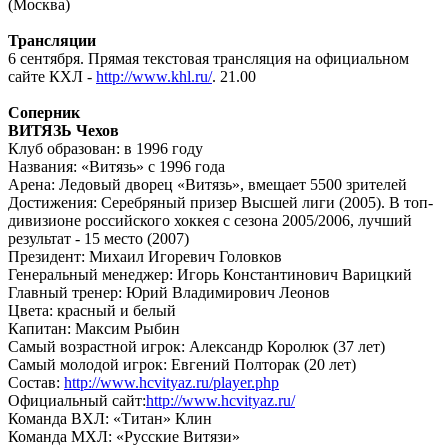
(Москва)
Трансляции
6 сентября. Прямая текстовая трансляция на
официальном
сайте КХЛ -
http://www.khl.ru/
. 21.00
Соперник
ВИТЯЗЬ Чехов
Клуб образован: в 1996 году
Названия: «Витязь» с 1996 года
Арена: Ледовый дворец «Витязь», вмещает 5500 зрителей
Достижения: Серебряный призер Высшей лиги (2005). В топ-
дивизионе российского хоккея с сезона 2005/2006, лучший
результат - 15 место (2007)
Президент: Михаил Игоревич Головков
Генеральный менеджер: Игорь Константинович Варицкий
Главный тренер: Юрий Владимирович Леонов
Цвета: красный и белый
Капитан: Максим Рыбин
Самый возрастной игрок: Александр Королюк (37 лет)
Самый молодой игрок: Евгений Полторак (20 лет)
Состав:
http://www.hcvityaz.ru/player.php
Официальный сайт:
http://www.hcvityaz.ru/
Команда ВХЛ: «Титан» Клин
Команда МХЛ: «Русские Витязи»