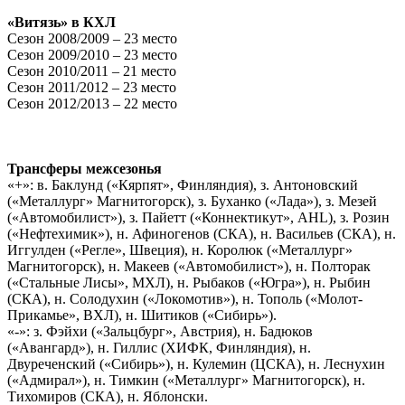
«Витязь» в КХЛ
Сезон 2008/2009 – 23 место
Сезон 2009/2010 – 23 место
Сезон 2010/2011 – 21 место
Сезон 2011/2012 – 23 место
C
езон 2012/2013 – 22 место
Трансферы межсезонья
«+»: в. Баклунд («Кярпят», Финляндия), з. Антоновский
(«Металлург» Магнитогорск), з. Буханко («Лада»), з. Мезей
(«Автомобилист»), з. Пайетт («Коннектикут»,
AHL
), з. Розин
(«Нефтехимик»), н. Афиногенов (СКА), н. Васильев (СКА), н.
Иггулден («Регле», Швеция), н. Королюк («Металлург»
Магнитогорск), н. Макеев («Автомобилист»), н. Полторак
(«Стальные Лисы», МХЛ), н. Рыбаков («Югра»), н. Рыбин
(СКА), н. Солодухин («Локомотив»), н. Тополь («Молот-
Прикамье», ВХЛ), н. Шитиков («Сибирь»).
«-»: з. Фэйхи («Зальцбург», Австрия), н. Бадюков
(«Авангард»), н. Гиллис (ХИФК, Финляндия), н.
Двуреченский («Сибирь»), н. Кулемин (ЦСКА), н. Леснухин
(«Адмирал»), н. Тимкин («Металлург» Магнитогорск), н.
Тихомиров (СКА), н. Яблонски.