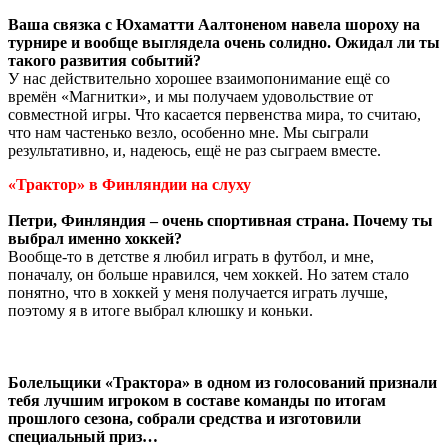
Ваша связка с Юхаматти Аалтоненом навела шороху на
турнире и вообще выглядела очень солидно. Ожидал ли ты
такого развития событий?
У нас действительно хорошее взаимопонимание ещё со
времён «Магнитки», и мы получаем удовольствие от
совместной игры. Что касается первенства мира, то считаю,
что нам частенько везло, особенно мне. Мы сыграли
результативно, и, надеюсь, ещё не раз сыграем вместе.
«Трактор» в Финляндии на слуху
Петри, Финляндия – очень спортивная страна. Почему ты
выбрал именно хоккей?
Вообще-то в детстве я любил играть в футбол, и мне,
поначалу, он больше нравился, чем хоккей. Но затем стало
понятно, что в хоккей у меня получается играть лучше,
поэтому я в итоге выбрал клюшку и коньки.
Болельщики «Трактора» в одном из голосований признали
тебя лучшим игроком в составе команды по итогам
прошлого сезона, собрали средства и изготовили
специальный приз…