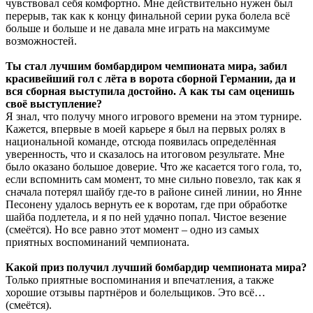
чувствовал себя комфортно. Мне действительно нужен был
перерыв, так как к концу финальной серии рука болела всё
больше и больше и не давала мне играть на максимуме
возможностей.
Ты стал лучшим бомбардиром чемпионата мира, забил
красивейший гол с лёта в ворота сборной Германии, да и
вся сборная выступила достойно. А как ты сам оценишь
своё выступление?
Я знал, что получу много игрового времени на этом турнире.
Кажется, впервые в моей карьере я был на первых ролях в
национальной команде, отсюда появилась определённая
уверенность, что и сказалось на итоговом результате. Мне
было оказано большое доверие. Что же касается того гола, то,
если вспомнить сам момент, то мне сильно повезло, так как я
сначала потерял шайбу где-то в районе синей линии, но Янне
Песонену удалось вернуть ее к воротам, где при обработке
шайба подлетела, и я по ней удачно попал. Чистое везение
(смеётся). Но все равно этот момент – одно из самых
приятных воспоминаний чемпионата.
Какой приз получил лучший бомбардир чемпионата мира?
Только приятные воспоминания и впечатления, а также
хорошие отзывы партнёров и болельщиков. Это всё…
(смеётся).