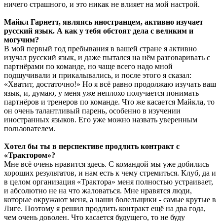
ничего страшного, и это никак не влияет на мой настрой.
Майкл Гарнетт, являясь иностранцем, активно изучает
русский язык. А как у тебя обстоят дела с великим и
могучим?
В мой первый год пребывания в вашей стране я активно
изучал русский язык, и даже пытался на нём разговаривать с
партнёрами по команде, но чаще всего надо мной
подшучивали и прикалывались, и после этого я сказал:
«Хватит, достаточно!» Но я всё равно продолжаю изучать ваш
язык, и, думаю, у меня уже неплохо получается понимать
партнёров и тренеров по команде. Что же касается Майкла, то
он очень талантливый парень, особенно в изучении
иностранных языков. Его уже можно назвать уверенным
пользователем.
Хотел бы ты в перспективе продлить контракт с
«Трактором»?
Мне всё очень нравится здесь. С командой мы уже добились
хороших результатов, и нам есть к чему стремиться. Клуб, да и
в целом организация «Трактора» меня полностью устраивает,
и абсолютно не на что жаловаться. Мне нравятся люди,
которые окружают меня, а наши болельщики - самые крутые в
Лиге. Поэтому я решил продлить контракт ещё на два года,
чем очень доволен. Что касается будущего, то не буду