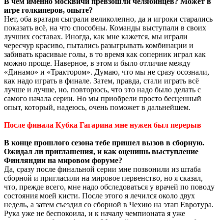
В чём именно москвичи превзошли челябинцев? Может в
игре голкиперов, опыте?
Нет, оба вратаря сыграли великолепно, да и игроки старались
показать всё, на что способны. Команды выступали в своих
лучших составах. Иногда, как мне кажется, мы играли
чересчур красиво, пытались разыгрывать комбинации и
забивать красивые голы, в то время как соперник играл как
можно проще. Наверное, в этом и было отличие между
«Динамо» и «Трактором». Думаю, что мы не сразу осознали,
как надо играть в финале. Затем, правда, стали играть всё
лучше и лучше, но, повторюсь, что это надо было делать с
самого начала серии. Но мы приобрели просто бесценный
опыт, который, надеюсь, очень поможет в дальнейшем.
После финала Кубка Гагарина мне нужен был перерыв
В конце прошлого сезона тебе пришел вызов в сборную.
Ожидал ли приглашения, и как оценишь выступление
Финляндии на мировом форуме?
Да, сразу после финальной серии мне позвонили из штаба
сборной и пригласили на мировое первенство, но я сказал,
что, прежде всего, мне надо обследоваться у врачей по поводу
состояния моей кисти. После этого я лечился около двух
недель, а затем съездил со сборной в Чехию на этап Евротура.
Рука уже не беспокоила, и к началу чемпионата я уже