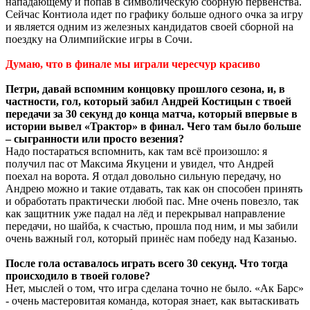
нападающему и попав в символическую сборную первенства.
Сейчас Контиола идет по графику больше одного очка за игру
и является одним из железных кандидатов своей сборной на
поездку на Олимпийские игры в Сочи.
Думаю, что в финале мы играли чересчур красиво
Петри, давай вспомним концовку прошлого сезона, и, в
частности, гол, который забил Андрей Костицын с твоей
передачи за 30 секунд до конца матча, который впервые в
истории вывел «Трактор» в финал. Чего там было больше
– сыгранности или просто везения?
Надо постараться вспомнить, как там всё произошло: я
получил пас от Максима Якуцени и увидел, что Андрей
поехал на ворота. Я отдал довольно сильную передачу, но
Андрею можно и такие отдавать, так как он способен принять
и обработать практически любой пас. Мне очень повезло, так
как защитник уже падал на лёд и перекрывал направление
передачи, но шайба, к счастью, прошла под ним, и мы забили
очень важный гол, который принёс нам победу над Казанью.
После гола оставалось играть всего 30 секунд. Что тогда
происходило в твоей голове?
Нет, мыслей о том, что игра сделана точно не было. «Ак Барс»
- очень мастеровитая команда, которая знает, как вытаскивать