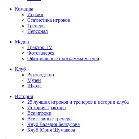
Команда
Игроки
Статистика игроков
Тренеры
Персонал
Медиа
Трактор TV
Фотогалерея
Официальные программы матчей
Клуб
Руководство
Музей
Школа
История
25 лучших игроков и тренеров в истории клуба
История Трактора
Все игроки
Все главные тренеры
Клуб Валерия Белоусова
Клуб Юрия Шумакова