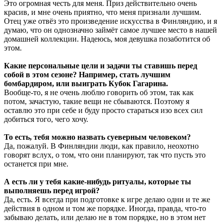
Это огромная честь для меня. Приз действительно очень
красив, и мне очень приятно, что меня признали лучшим.
Отец уже отвёз это произведение искусства в Финляндию, и я
думаю, что он однозначно займёт самое лучшее место в нашей
домашней коллекции. Надеюсь, моя девушка позаботится об
этом.
Какие персональные цели и задачи ты ставишь перед
собой в этом сезоне? Например, стать лучшим
бомбардиром, или выиграть Кубок Гагарина.
Вообще-то, я не очень люблю говорить об этом, так как
потом, зачастую, такие вещи не сбываются. Поэтому я
оставлю это при себе и буду просто стараться изо всех сил
добиться того, чего хочу.
То есть, тебя можно назвать суеверным человеком?
Да, пожалуй. В Финляндии люди, как правило, неохотно
говорят вслух, о том, что они планируют, так что пусть это
останется при мне.
А есть ли у тебя какие-нибудь ритуалы, которые ты
выполняешь перед игрой?
Да, есть. Я всегда при подготовке к игре делаю одни и те же
действия в одном и том же порядке. Иногда, правда, что-то
забываю делать, или делаю не в том порядке, но в этом нет