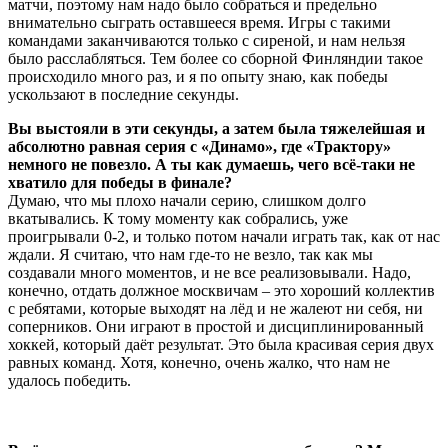
матчи, поэтому нам надо было собраться и предельно
внимательно сыграть оставшееся время. Игры с такими
командами заканчиваются только с сиреной, и нам нельзя
было расслабляться. Тем более со сборной Финляндии такое
происходило много раз, и я по опыту знаю, как победы
ускользают в последние секунды.
Вы выстояли в эти секунды, а затем была тяжелейшая и
абсолютно равная серия с «Динамо», где «Трактору»
немного не повезло. А ты как думаешь, чего всё-таки не
хватило для победы в финале?
Думаю, что мы плохо начали серию, слишком долго
вкатывались. К тому моменту как собрались, уже
проигрывали 0-2, и только потом начали играть так, как от нас
ждали. Я считаю, что нам где-то не везло, так как мы
создавали много моментов, и не все реализовывали. Надо,
конечно, отдать должное москвичам – это хороший коллектив
с ребятами, которые выходят на лёд и не жалеют ни себя, ни
соперников. Они играют в простой и дисциплинированный
хоккей, который даёт результат. Это была красивая серия двух
равных команд. Хотя, конечно, очень жалко, что нам не
удалось победить.