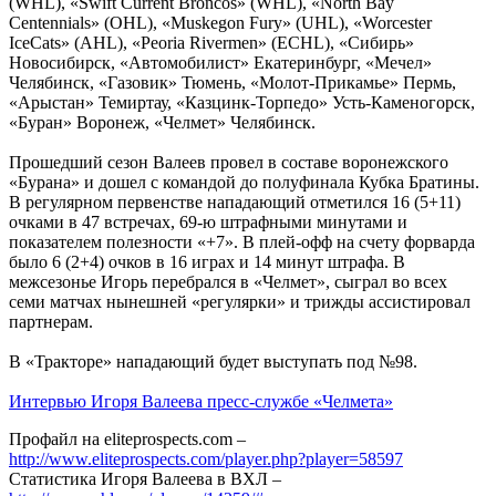
(
WHL
), «Swift Current Broncos» (
WHL
), «North Bay
Centennials» (
OHL
), «Muskegon Fury» (
UHL
), «Worcester
IceCats» (
AHL
), «Peoria Rivermen» (
ECHL
), «Сибирь»
Новосибирск, «Автомобилист» Екатеринбург, «Мечел»
Челябинск, «Газовик» Тюмень, «Молот-Прикамье» Пермь,
«Арыстан» Темиртау, «Казцинк-Торпедо» Усть-Каменогорск,
«Буран» Воронеж, «Челмет» Челябинск.
Прошедший сезон Валеев провел в составе воронежского
«Бурана» и дошел с командой до полуфинала Кубка Братины.
В регулярном первенстве нападающий отметился 16 (5+11)
очками в 47 встречах, 69-ю штрафными минутами и
показателем полезности «+7». В плей-офф на счету форварда
было 6 (2+4) очков в 16 играх и 14 минут штрафа. В
межсезонье Игорь перебрался в «Челмет», сыграл во всех
семи матчах нынешней «регулярки» и трижды ассистировал
партнерам.
В «Тракторе» нападающий будет выступать под №98.
Интервью Игоря Валеева пресс-службе «Челмета»
Профайл на eliteprospects.com –
http://www.eliteprospects.com/player.php?player=58597
Статистика Игоря Валеева в ВХЛ –