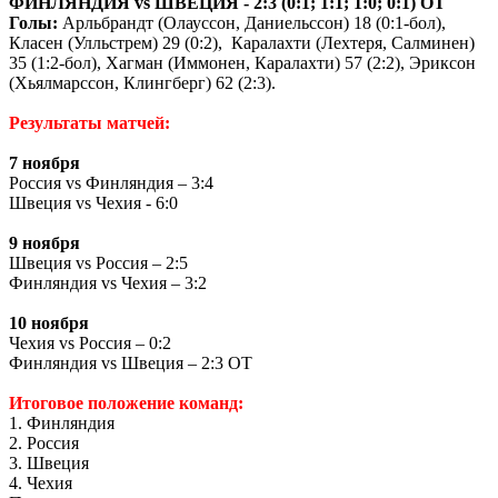
ФИНЛЯНДИЯ vs ШВЕЦИЯ - 2:3 (0:1; 1:1; 1:0; 0:1) ОТ
Голы:
Арльбрандт (Олауссон, Даниельссон) 18 (0:1-бол),
Класен (Улльстрем) 29 (0:2), Каралахти (Лехтеря, Салминен)
35 (1:2-бол), Хагман (Иммонен, Каралахти) 57 (2:2), Эриксон
(Хьялмарссон, Клингберг) 62 (2:3).
Результаты матчей:
7 ноября
Россия vs Финляндия – 3:4
Швеция vs Чехия - 6:0
9 ноября
Швеция vs Россия – 2:5
Финляндия vs Чехия – 3:2
10 ноября
Чехия vs Россия – 0:2
Финляндия vs Швеция – 2:3 ОТ
Итоговое положение команд:
1. Финляндия
2. Россия
3. Швеция
4. Чехия