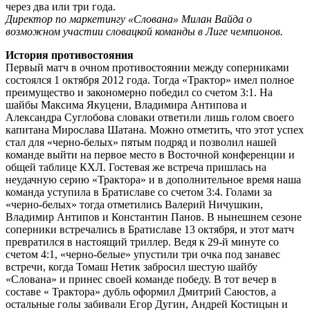
через два или три года.
Директор по маркетингу «Слована» Милан Вайда о
возможном участии словацкой команды в Лиге чемпионов.
История противостояния
Первый матч в очном противостоянии между соперниками
состоялся 1 октября 2012 года. Тогда «Трактор» имел полное
преимущество и закономерно победил со счетом 3:1. На
шайбы Максима Якуцени, Владимира Антипова и
Александра Суглобова словаки ответили лишь голом своего
капитана Мирослава Шатана. Можно отметить, что этот успех
стал для «черно-белых» пятым подряд и позволил нашей
команде выйти на первое место в Восточной конференции и
общей таблице КХЛ. Гостевая же встреча пришлась на
неудачную серию «Трактора» и в дополнительное время наша
команда уступила в Братиславе со счетом 3:4. Голами за
«черно-белых» тогда отметились Валерий Ничушкин,
Владимир Антипов и Константин Панов. В нынешнем сезоне
соперники встречались в Братиславе 13 октября, и этот матч
превратился в настоящий триллер. Ведя к 29-й минуте со
счетом 4:1, «черно-белые» упустили три очка под занавес
встречи, когда Томаш Нетик забросил шестую шайбу
«Слована» и принес своей команде победу. В тот вечер в
составе « Трактора» дубль оформил Дмитрий Саюстов, а
остальные голы забивали Егор Дугин, Андрей Костицын и