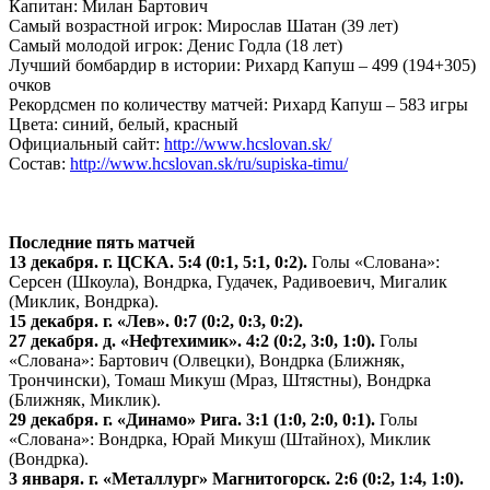
Капитан: Милан Бартович
Самый возрастной игрок: Мирослав Шатан (39 лет)
Самый молодой игрок: Денис Годла (18 лет)
Лучший бомбардир в истории: Рихард Капуш – 499 (194+305)
очков
Рекордсмен по количеству матчей: Рихард Капуш – 583 игры
Цвета: синий, белый, красный
Официальный сайт:
http://www.hcslovan.sk/
Состав:
http://www.hcslovan.sk/ru/supiska-timu/
Последние пять матчей
13 декабря. г. ЦСКА. 5:4 (0:1, 5:1, 0:2).
Голы «Слована»:
Серсен (Шкоула), Вондрка, Гудачек, Радивоевич, Мигалик
(Миклик, Вондрка).
15 декабря. г. «Лев». 0:7 (0:2, 0:3, 0:2).
27 декабря. д. «Нефтехимик». 4:2 (0:2, 3:0, 1:0).
Голы
«Слована»: Бартович (Олвецки), Вондрка (Ближняк,
Трончински), Томаш Микуш (Мраз, Штястны), Вондрка
(Ближняк, Миклик).
29 декабря. г. «Динамо» Рига. 3:1 (1:0, 2:0, 0:1).
Голы
«Слована»: Вондрка, Юрай Микуш (Штайнох), Миклик
(Вондрка).
3 января. г. «Металлург» Магнитогорск. 2:6 (0:2, 1:4, 1:0).