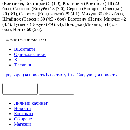
(Контиола, Костицын) 5 (1:0), Костицын (Контиола) 18 (2:0 -
бол), Саюстов (Кокуёв) 18 (3:0), Серсен (Вондрка, Олвецки)
20 (3:1), Саюстов (Кондратьев) 29 (4:1), Микуш 30 (4:2 - бол),
Штайнох (Серсен) 30 (4:3 - бол), Бартович (Нетик, Микуш) 42
(4:4), Гуськов (Кокуёв) 49 (5:4), Вондрка (Миклик) 54 (5:5 -
бол), Нетик 60 (5:6).
Поделиться новостью
ВКонтакте
Одноклассники
X
Telegram
Предыдущая новость
В гостях у Яна
Следующая новость
Личный кабинет
Новости
Контакты
Об арене
Магазин