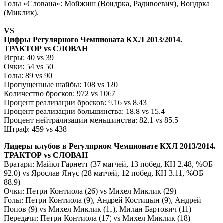
Голы «Слована»: Мойжиш (Вондрка, Радивоевич), Вондрка
(Миклик).
VS
Цифры Регулярного Чемпионата КХЛ 2013/2014.
ТРАКТОР
vs
СЛОВАН
Игры: 40
vs
39
Очки: 54
vs
50
Голы: 89
vs
90
Пропущенные шайбы: 108
vs
120
Количество бросков: 972
vs
1067
Процент реализации бросков: 9.16
vs
8.43
Процент реализации большинства: 18.8
vs
15.4
Процент нейтрализации меньшинства: 82.1
vs
85.5
Штраф: 459
vs
438
Лидеры клубов в Регулярном Чемпионате КХЛ 2013/2014.
ТРАКТОР
vs
СЛОВАН
Вратари: Майкл Гарнетт (37 матчей, 13 побед, КН 2.48, %ОБ
92.0)
vs
Ярослав Янус (28 матчей, 12 побед, КН 3.11, %ОБ
88.9)
Очки: Петри Контиола (26)
vs
Михел Миклик (29)
Голы: Петри Контиола (9), Андрей Костицын (9), Андрей
Попов (9)
vs
Михел Миклик (11), Милан Бартович (11)
Передачи: Петри Контиола (17)
vs
Михел Миклик (18)