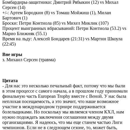
Бомбардиры-защитники: Дмитрий Рябыкин (12)
vs
Михал
Серсен (14)
+/-: Артем Бородкин (8)
vs
Томаш Мойжиш (1), Милан
Бартович (1)
Броски: Петри Контиола (85)
vs
Михел Миклик (107)
Процент выигранных вбрасываний: Петри Контиола (53.2)
vs
Марио Ближняк (55.1)
Время на льду: Алексей Бондарев (21:31)
vs
Мартин Шкоула
(22:45)
Вне игры
з. Михаил Серсен (травма)
Цитата
- Для нас это несколько печальный факт, потому что мы были
в этом процессе с самого начала, а в прошлом году принимали
финальную часть European Trophy вместе с Веной. У нас была
неплохая посещаемость, а это значит, что наше возможное
участие в международном турнире поддерживается
болельщиками. Но поскольку мы являемся членом КХЛ, нам
нужно подождать заключения соглашения между двумя
организациями. Я надеюсь, что мы еще станем частью Лиги
чемпионов. Если не в следующем сезоне, то, может быть,