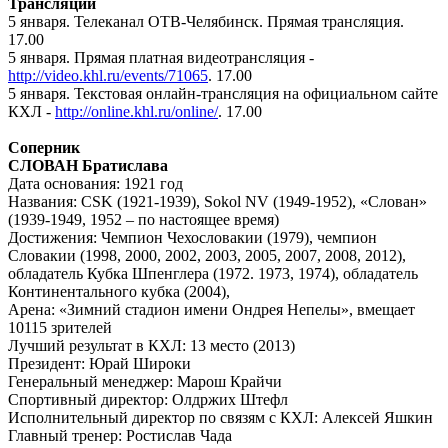
Трансляции
5 января. Телеканал ОТВ-Челябинск. Прямая трансляция.
17.00
5 января. Прямая платная видеотрансляция -
http://video.khl.ru/events/71065
. 17.00
5 января. Текстовая онлайн-трансляция на официальном сайте
КХЛ -
http://online.khl.ru/online/
. 17.00
Соперник
СЛОВАН Братислава
Дата основания: 1921 год
Названия: CSK (1921-1939), Sokol NV (1949-1952), «Слован»
(1939-1949, 1952 – по настоящее время)
Достижения: Чемпион Чехословакии (1979), чемпион
Словакии (1998, 2000, 2002, 2003, 2005, 2007, 2008, 2012),
обладатель Кубка Шпенглера (1972. 1973, 1974), обладатель
Континентального кубка (2004),
Арена: «Зимний стадион имени Ондрея Непелы», вмещает
10115 зрителей
Лучший результат в КХЛ: 13 место (2013)
Президент: Юрай Широки
Генеральный менеджер: Марош Крайчи
Спортивный директор: Олдржих Штефл
Исполнительный директор по связям с КХЛ: Алексей Яшкин
Главный тренер: Ростислав Чада