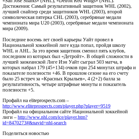
«San Jos
e
Sharks» (
NHL
), «Detroit Red Wings» (
NHL
).
Достижения: Самый результативный защитник
WHL
(2002),
лучший снайпер среди защитников
WHL
(2003), второй
символическая пятерка
CHL
(2003), серебряные медали
чемпионата мира
U
20 (2003), серебряные медали чемпионата
мира (2009).
Последние восемь лет своей карьеры Уайт провел в
Национальной хоккейной лиге куда попал, пройдя школу
WHL
и
AHL
. За это время защитник сменил пять клубов,
последним из которых был «Детройт». В общей сложности в
лучшей заокеанской Лиге Иэн Уайт сыграл 503 матча, в
которых набрал 179 (45+134) очков при 254 минутах штрафа и
показателе полезности +46. В прошлом сезоне на его счету
было 25 встреч за «Красных Крыльев», 4 (2+2) балла за
результативность, четыре штрафные минуты и показатель
полезности +5.
Профайл на eliteprospects.com –
http://www.eliteprospects.com/player.php?player=9519
Профайл на официальном сайте Национальной хоккейной
лиги –
http://www.nhl.com/ice/player.htm?
id=8470273#&navid=nhl-search
Поделиться новостью