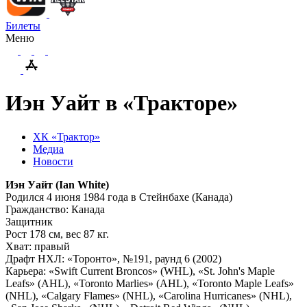
Билеты
Меню
Иэн Уайт в «Тракторе»
ХК «Трактор»
Медиа
Новости
Иэн Уайт (
Ian
White
)
Родился 4 июня 1984 года в Стейнбахе (Канада)
Гражданство: Канада
Защитник
Рост 178 см, вес 87 кг.
Хват: правый
Драфт НХЛ: «Торонто», №191, раунд 6 (2002)
Карьера: «Swift Current Broncos» (
WHL
), «St. John's Maple
Leafs» (
AHL
), «Toronto Marlies» (
AHL
), «Toronto Maple Leafs»
(
NHL
), «Calgary Flames» (
NHL
), «Carolina Hurricanes» (
NHL
),