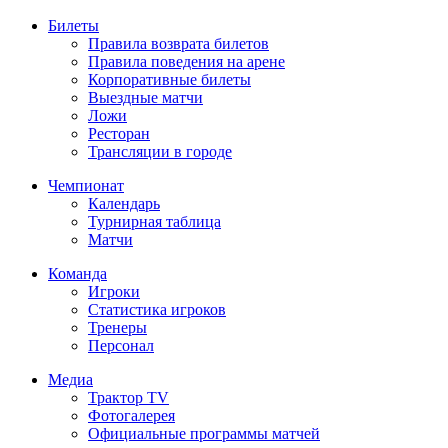
Билеты
Правила возврата билетов
Правила поведения на арене
Корпоративные билеты
Выездные матчи
Ложи
Ресторан
Трансляции в городе
Чемпионат
Календарь
Турнирная таблица
Матчи
Команда
Игроки
Статистика игроков
Тренеры
Персонал
Медиа
Трактор TV
Фотогалерея
Официальные программы матчей