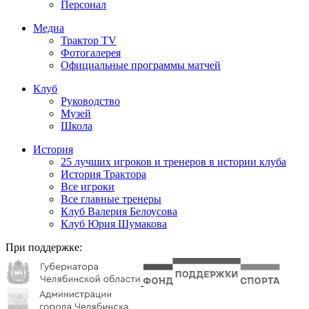
Персонал
Медиа
Трактор TV
Фотогалерея
Официальные программы матчей
Клуб
Руководство
Музей
Школа
История
25 лучших игроков и тренеров в истории клуба
История Трактора
Все игроки
Все главные тренеры
Клуб Валерия Белоусова
Клуб Юрия Шумакова
При поддержке: