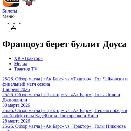
Билеты
Меню
Францоуз берет буллит Доуса
ХК «Трактор»
Медиа
Трактор TV
25/26. Обзор матча | «Ак Барс» vs «Трактор» | Гол Чайковски и
финальный матч сезона
1 апреля 2026
25/26. Обзор матча | «Трактор» vs «Ак Барс» | Голы Ливо и
Джиошвили
30 марта 2026
25/26. Обзор матча | «Трактор» vs «Ак Барс» | Первая победа в
плей-офф, голы Кадейкина, Григоренко и Ливо
28 марта 2026
25/26. Обзор матча | «Ак Барс» vs «Трактор» | Голы Никонова