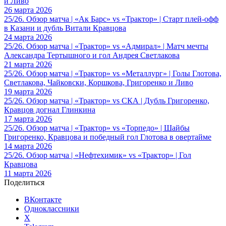
и Ливо
26 марта 2026
25/26. Обзор матча | «Ак Барс» vs «Трактор» | Старт плей-офф
в Казани и дубль Витали Кравцова
24 марта 2026
25/26. Обзор матча | «Трактор» vs «Адмирал» | Матч мечты
Александра Тертышного и гол Андрея Светлакова
21 марта 2026
25/26. Обзор матча | «Трактор» vs «Металлург» | Голы Глотова,
Светлакова, Чайковски, Коршкова, Григоренко и Ливо
19 марта 2026
25/26. Обзор матча | «Трактор» vs СКА | Дубль Григоренко,
Кравцов догнал Глинкина
17 марта 2026
25/26. Обзор матча | «Трактор» vs «Торпедо» | Шайбы
Григоренко, Кравцова и победный гол Глотова в овертайме
14 марта 2026
25/26. Обзор матча | «Нефтехимик» vs «Трактор» | Гол
Кравцова
11 марта 2026
Поделиться
ВКонтакте
Одноклассники
X