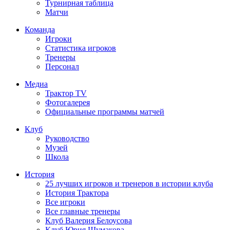
Турнирная таблица
Матчи
Команда
Игроки
Статистика игроков
Тренеры
Персонал
Медиа
Трактор TV
Фотогалерея
Официальные программы матчей
Клуб
Руководство
Музей
Школа
История
25 лучших игроков и тренеров в истории клуба
История Трактора
Все игроки
Все главные тренеры
Клуб Валерия Белоусова
Клуб Юрия Шумакова