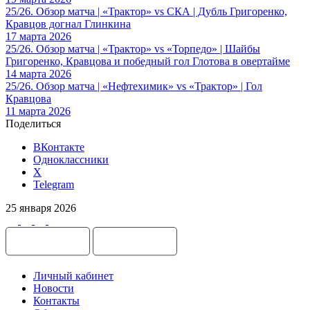
25/26. Обзор матча | «Трактор» vs СКА | Дубль Григоренко,
Кравцов догнал Глинкина
17 марта 2026
25/26. Обзор матча | «Трактор» vs «Торпедо» | Шайбы
Григоренко, Кравцова и победный гол Глотова в овертайме
14 марта 2026
25/26. Обзор матча | «Нефтехимик» vs «Трактор» | Гол
Кравцова
11 марта 2026
Поделиться
ВКонтакте
Одноклассники
X
Telegram
25 января 2026
Личный кабинет
Новости
Контакты