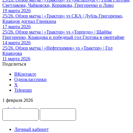
Светлакова, Чайковски, Коршкова, Григоренко и Ливо
19 марта 2026
25/26. Обзор матча | «Трактор» vs СКА | Дубль Григоренко,
Кравцов догнал Глинкина
17 марта 2026
25/26. Обзор матча | «Трактор» vs «Торпедо» | Шайбы
Григоренко, Кравцова и победный гол Глотова в овертайме
14 марта 2026
25/26. Обзор матча | «Нефтехимик» vs «Трактор» | Гол
Кравцова
11 марта 2026
Поделиться
ВКонтакте
Одноклассники
X
Telegram
1 февраля 2026
Личный кабинет