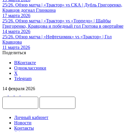
25/26. Обзор матча | «Трактор» vs СКА | Дубль Григоренко,
Кравцов догнал Глинкина
17 марта 2026
25/26. Обзор матча | «Трактор» vs «Торпедо» | Шайбы
Григоренко, Кравцова и победный гол Глотова в овертайме
14 марта 2026
25/26. Обзор матча | «Нефтехимик» vs «Трактор» | Гол
Кравцова
11 марта 2026
Поделиться
ВКонтакте
Одноклассники
X
Telegram
14 февраля 2026
Личный кабинет
Новости
Контакты