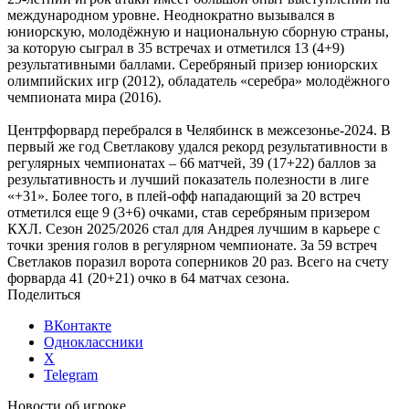
международном уровне. Неоднократно вызывался в
юниорскую, молодёжную и национальную сборную страны,
за которую сыграл в 35 встречах и отметился 13 (4+9)
результативными баллами. Серебряный призер юниорских
олимпийских игр (2012), обладатель «серебра» молодёжного
чемпионата мира (2016).
Центрфорвард перебрался в Челябинск в межсезонье-2024. В
первый же год Светлакову удался рекорд результативности в
регулярных чемпионатах – 66 матчей, 39 (17+22) баллов за
результативность и лучший показатель полезности в лиге
«+31». Более того, в плей-офф нападающий за 20 встреч
отметился еще 9 (3+6) очками, став серебряным призером
КХЛ. Сезон 2025/2026 стал для Андрея лучшим в карьере с
точки зрения голов в регулярном чемпионате. За 59 встреч
Светлаков поразил ворота соперников 20 раз. Всего на счету
форварда 41 (20+21) очко в 64 матчах сезона.
Поделиться
ВКонтакте
Одноклассники
X
Telegram
Новости об игроке