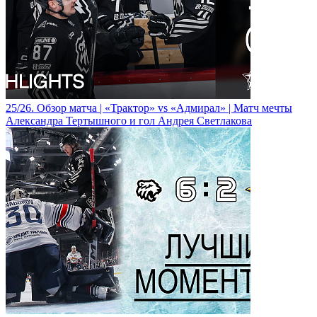
25/26. Обзор матча | «Трактор» vs «Адмирал» | Матч мечты
Александра Тертышного и гол Андрея Светлакова