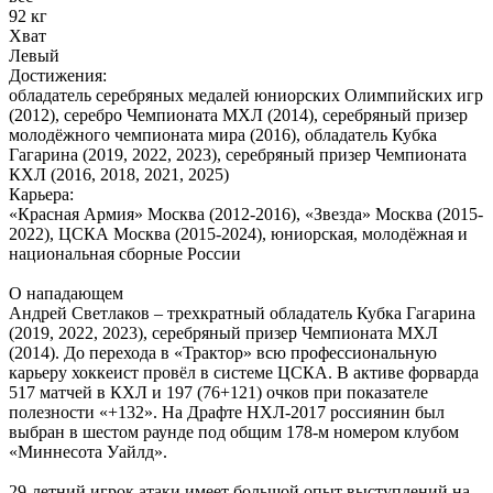
92 кг
Хват
Левый
Достижения:
обладатель серебряных медалей юниорских Олимпийских игр
(2012), серебро Чемпионата МХЛ (2014), серебряный призер
молодёжного чемпионата мира (2016), обладатель Кубка
Гагарина (2019, 2022, 2023), серебряный призер Чемпионата
КХЛ (2016, 2018, 2021, 2025)
Карьера:
«Красная Армия» Москва (2012-2016), «Звезда» Москва (2015-
2022), ЦСКА Москва (2015-2024), юниорская, молодёжная и
национальная сборные России
О нападающем
Андрей Светлаков – трехкратный обладатель Кубка Гагарина
(2019, 2022, 2023), серебряный призер Чемпионата МХЛ
(2014). До перехода в «Трактор» всю профессиональную
карьеру хоккеист провёл в системе ЦСКА. В активе форварда
517 матчей в КХЛ и 197 (76+121) очков при показателе
полезности «+132». На Драфте НХЛ-2017 россиянин был
выбран в шестом раунде под общим 178-м номером клубом
«Миннесота Уайлд».
29-летний игрок атаки имеет большой опыт выступлений на