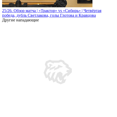
25/26. Обзор матча | «Трактор» vs «Сибирь» | Четвёртая
победа, дубль Светлакова, голы Глотова и Кравцова
Другие нападающие