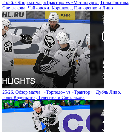
25/26. Обзор матча | «Трактор» vs «Металлург» | Голы Глотова,
Светлакова, Чайковски, Коршкова, Григоренко и Ливо
25/26. Обзор матча | «Торпедо» vs «Трактор» | Дубль Ливо,
голы Кадейкина, Телегина и Светлакова