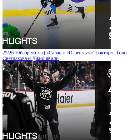
25/26. Обзор матча | «Салават Юлаев» vs «Трактор» | Голы
Светлакова и Джиошвили