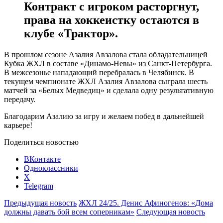
Контракт с игроком расторгнут,
права на хоккеистку остаются в
клубе «Трактор».
В прошлом сезоне Азалия Авзалова стала обладательницей
Кубка ЖХЛ в составе «Динамо-Невы» из Санкт-Петербурга.
В межсезонье нападающий перебралась в Челябинск. В
текущем чемпионате ЖХЛ Азалия Авзалова сыграла шесть
матчей за «Белых Медведиц» и сделала одну результативную
передачу.
Благодарим Азалию за игру и желаем побед в дальнейшей
карьере!
Поделиться новостью
ВКонтакте
Одноклассники
X
Telegram
Предыдущая новость
ЖХЛ 24/25. Денис Афиногенов: «Дома
должны давать бой всем соперникам»
Следующая новость