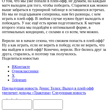
О том, что мы уже попали в плей-офф, не думаем, на каждый
матч выходим для того, чтобы победить. Стараемся как можно
выше забраться в турнирной таблице в оставшихся встречах.
Но мы не подгадываем соперника, нам без разницы, с кем
играть в плей-офф. В любом случае нужно будет выходить и
побеждать. У нас ещё есть время подготовиться. К матчам
второго этапа мы подойдём в оптимальной форме, в
оптимальных кондициях, с силами и со всем, чем можно.
Верили ли в начале сезона, что сможем попасть в плей-офф?
Ну а как играть, если не верить в победу, если не верить, что
мы выйдем в плей-офф? Конечно, верили. Все бились друг за
друга, старались, и поэтому так получилось.
Поделиться новостью
ВКонтакте
Одноклассники
X
Telegram
Предыдущая новость
Денис Телих: Выход в плей-офф
увеличит доходы «Трактора»
Следующая новость