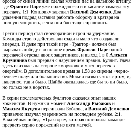
броска от синей линии сделал мягкий пас на дальнюю штангу,
где
Франсис Паре
уже поджидал его и в касание замкнул эту
передачу. 1:1. Концовку зарешал
Василий Демченко
. Два
удаления подряд заставил работать оборону и вратаря на
полную мощность, с чем они блестяще справились.
Третий период стал своеобразной игрой на удержание.
Команды строго действовали сзади и мало что создавали
впереди. И даже при такой игре «Трактор» должен был
вырывать победу в основное время.
Франсис Паре
одной
передачей отрезал двоих защитников, и выход 1 в 0
Алексея
Кручинина
был прерван с нарушением правил. Буллит. Удача
здесь оказалась на стороне «моряков» и матч перетек в
овертайм. В дополнительное время за 1.58 до сирены «черно-
белые» получили большинство. Можно назвать это фартом, и,
наверное, так и было. Шайба оказывалась где бы то ни было,
но только не в воротах.
В серии послематчевых буллитов сказался опыт наших
хоккеистов. В нужный момент
Александр Рыбаков
и
Максим Якуценя
переиграли Бобкова, а
Василий Демченко
привычно излучал уверенность на последнем рубеже. 2:1.
Важнейшая победа «Трактора», которая позволила команде
прервать серию поражений из пяти матчей.