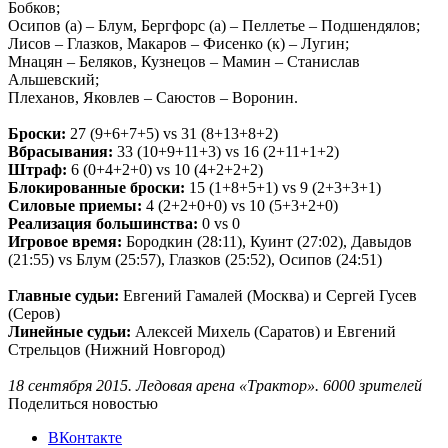
Бобков;
Осипов (а) – Блум, Бергфорс (а) – Пеллетье – Подшендялов;
Лисов – Глазков, Макаров – Фисенко (к) – Лугин;
Мнацян – Беляков, Кузнецов – Мамин – Станислав
Альшевский;
Плеханов, Яковлев – Саюстов – Воронин.
Броски:
27
(9+6+7+5) vs 31 (8+13+8+2)
Вбрасывания:
33
(10+9+11+3) vs 16 (2+11+1+2)
Штраф:
6 (0+4+2+0) vs 10 (4+2+2+2)
Блокированные броски:
15 (1+8+5+1)
vs
9 (2+3+3+1)
Силовые приемы:
4 (2+2+0+0)
vs
10 (5+3+2+0)
Реализация большинства:
0
vs
0
Игровое время:
Бородкин (28:11), Куинт (27:02), Давыдов
(21:55)
vs
Блум (25:57), Глазков (25:52), Осипов (24:51)
Главные судьи:
Евгений Гамалей (Москва) и Сергей Гусев
(Серов)
Линейные судьи:
Алексей Михель (Саратов) и Евгений
Стрельцов (Нижний Новгород)
18 сентября 2015. Ледовая арена «Трактор». 6000 зрителей
Поделиться новостью
ВКонтакте