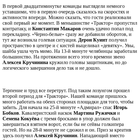
В первой двадцатиминутке команды выглядели немного
уставшими, что в первую очередь сказалось на скоростях и
активности впереди. Можно сказать, что гости реализовали
свой первый же момент. В меньшинстве «Трактор» пропустил
контратаку, и
Константин Макаров
очень удачно попал под
перекладину. «Черно-белые» сразу же добавили оборотов, и
тут же возникла голевая ситуация.
Дерон Куинт
получил
пространство в центре и с кистей выцеливал «девятку». Увы,
шайба ушла чуть мимо. На 13-й минуте челябинцы заработали
большинство. На протяжении всего этого времени звено
Алексея Кручинина
кружило головы защитникам, но до
логического завершения дело так и не дошло.
Терпение и труд все перетрут. Под таким лозунгом прошел
второй период для «Трактора». Нашей команде пришлось
много работать на обеих сторонах площадки для того, чтобы
забить. Для начала на 25-й минуте «Адмирал» спас
Игорь
Бобков
. Кавалеристский наскок
Мартина Ружички
и
Семена Кокуёва
с тремя бросками в упор должен был
завершиться взятием ворот, если бы не сейвы голкипера
гостей. Но на 28-й минуте не сдюжил и он. Приз за креатив
здесь получил
Алексей Кручинин
. Нападающий вместо