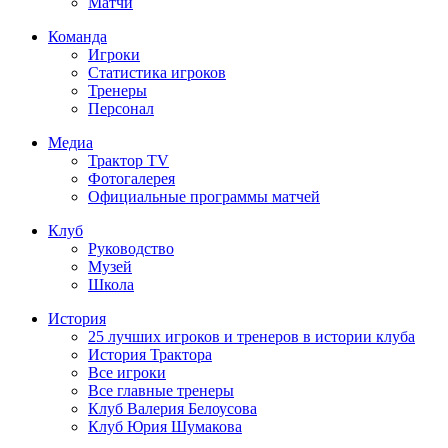
Матчи
Команда
Игроки
Статистика игроков
Тренеры
Персонал
Медиа
Трактор TV
Фотогалерея
Официальные программы матчей
Клуб
Руководство
Музей
Школа
История
25 лучших игроков и тренеров в истории клуба
История Трактора
Все игроки
Все главные тренеры
Клуб Валерия Белоусова
Клуб Юрия Шумакова