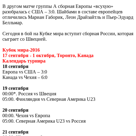
В другом матче группы А сборная Европы «всухую»
разобралась с США – 3:0. Шайбами в составе европейцев
отличились Мариан Габорик, Леон Драйзайтль и Пьер-Эдуард
Белльмар.
Сегодня в бой на Кубке мира вступит сборная России, которая
сыграет со Швецией.
Кубок мира-2016
17 сентября - 1 октября, Торонто, Канада
Календарь турнира
18 сентября
Европа
vs
США – 3:0
Канада
vs
Чехия – 6:0
19 сентября
00:00*. Россия
vs
Швеция
05:00. Финляндия
vs
Северная Америка
U
23
20 сентября
00:00. Чехия
vs
Европа
05:00. Северная Америка
U
23
vs
Россия
21 сентября