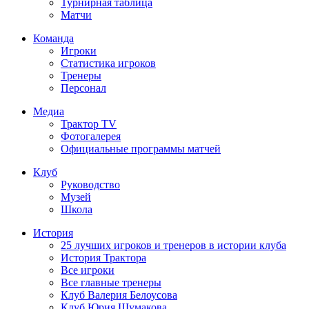
Турнирная таблица
Матчи
Команда
Игроки
Статистика игроков
Тренеры
Персонал
Медиа
Трактор TV
Фотогалерея
Официальные программы матчей
Клуб
Руководство
Музей
Школа
История
25 лучших игроков и тренеров в истории клуба
История Трактора
Все игроки
Все главные тренеры
Клуб Валерия Белоусова
Клуб Юрия Шумакова