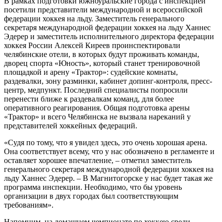
В рамках подготовки южноуральские города с инспекцией
посетили представители международной и всероссийской
федерации хоккея на льду. Заместитель генерального
секретаря международной федерации хоккея на льду Ханнес
Эдерер и заместитель исполнительного директора федерации
хоккея России Алексей Киреев проинспектировали
челябинские отели, в которых будут проживать команды,
дворец спорта «Юность», который станет тренировочной
площадкой и арену «Трактор»: судейские комнаты,
раздевалки, зону разминки, кабинет допинг-контроля, пресс-
центр, медпункт. Последний специалисты попросили
перенести ближе к раздевалкам команд, для более
оперативного реагирования. Общая подготовка арены
«Трактор» и всего Челябинска не вызвала нареканий у
представителей хоккейных федераций.
«Судя по тому, что я увидел здесь, это очень хорошая арена.
Она соответствует всему, что у нас обозначено в регламенте и
оставляет хорошее впечатление, – отметил заместитель
генерального секретаря международной федерации хоккея на
льду Ханнес Эдерер. – В Магнитогорске у нас будет такая же
программа инспекции. Необходимо, что бы уровень
организации в двух городах был соответствующим
требованиям».
Напомним, на домашнем чемпионате по хоккею среди