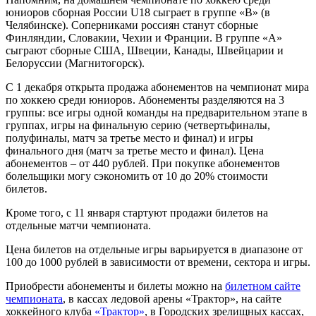
юниоров сборная России U18 сыграет в группе «B» (в
Челябинске). Соперниками россиян станут сборные
Финляндии, Словакии, Чехии и Франции. В группе «А»
сыграют сборные США, Швеции, Канады, Швейцарии и
Белоруссии (Магнитогорск).
С 1 декабря открыта продажа абонементов на чемпионат мира
по хоккею среди юниоров. Абонементы разделяются на 3
группы: все игры одной команды на предварительном этапе в
группах, игры на финальную серию (четвертьфиналы,
полуфиналы, матч за третье место и финал) и игры
финального дня (матч за третье место и финал). Цена
абонементов – от 440 рублей. При покупке абонементов
болельщики могу сэкономить от 10 до 20% стоимости
билетов.
Кроме того, с 11 января стартуют продажи билетов на
отдельные матчи чемпионата.
Цена билетов на отдельные игры варьируется в диапазоне от
100 до 1000 рублей в зависимости от времени, сектора и игры.
Приобрести абонементы и билеты можно на
билетном сайте
чемпионата
, в кассах ледовой арены «Трактор», на сайте
хоккейного клуба
«Трактор»
, в Городских зрелищных кассах,