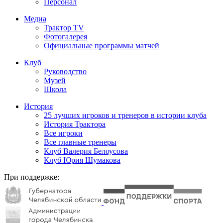
Персонал
Медиа
Трактор TV
Фотогалерея
Официальные программы матчей
Клуб
Руководство
Музей
Школа
История
25 лучших игроков и тренеров в истории клуба
История Трактора
Все игроки
Все главные тренеры
Клуб Валерия Белоусова
Клуб Юрия Шумакова
При поддержке: