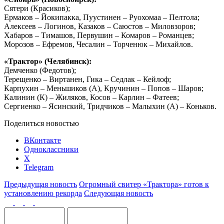
Сятери (Красиков);
Ермаков – Йокипакка, Пуустинен – Руохомаа – Пелтола;
Алексеев – Логинов, Казаков – Саюстов – Миловзоров;
Хабаров – Тимашов, Первушин – Комаров – Романцев;
Морозов – Ефремов, Чесалин – Торченюк – Михайлов.
«Трактор» (Челябинск):
Демченко (Федотов);
Терещенко – Виртанен, Гика – Седлак – Кейлоф;
Карпухин – Меньшиков (А), Кручинин – Попов – Шаров;
Калинин (К) – Жиляков, Косов – Карлин – Фатеев;
Сергиенко – Ясинский, Тридчиков – Малыхин (А) – Коньков.
Поделиться новостью
ВКонтакте
Одноклассники
X
Telegram
Предыдущая новость
Огромный свитер «Трактора» готов к
установлению рекорда
Следующая новость